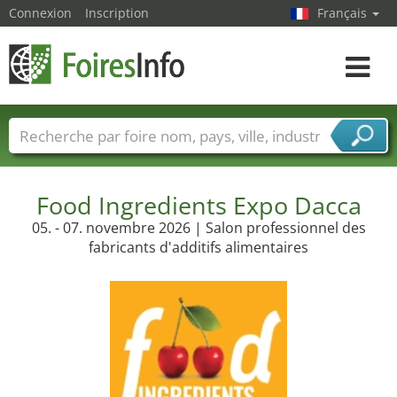
Connexion
Inscription
Français
Toggle
navigat
Foire noms
Pays
Villes
Secteurs de foire
Secteurs du fournisseur de services
Food Ingredients Expo Dacca
05. - 07. novembre 2026 | Salon professionnel des
fabricants d'additifs alimentaires