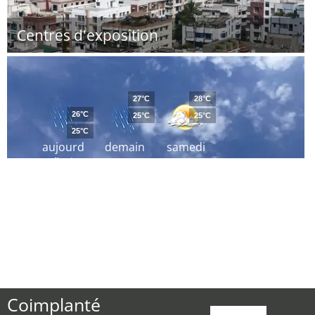
Centres d'exposition
27°C
28°C
26°C
25°C
25°C
25°C
aujourd
demain
samedi
´hui
Coimplanté