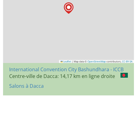
Leaflet
|
Map data ©
OpenStreetMap
contributors,
CC-BY-SA
International Convention City Bashundhara - ICCB
Centre-ville de Dacca: 14,17 km en ligne droite
Salons à Dacca