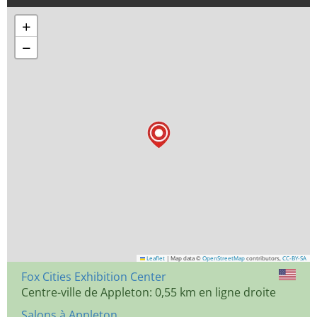
+
−
Leaflet
|
Map data ©
OpenStreetMap
contributors,
CC-BY-SA
Fox Cities Exhibition Center
Centre-ville de Appleton: 0,55 km en ligne droite
Salons à Appleton