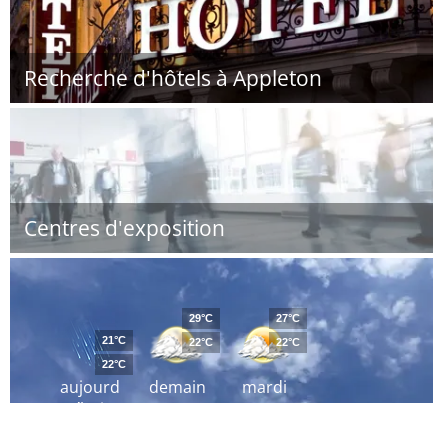
Recherche d'hôtels à Appleton
Centres d'exposition
29°C
27°C
21°C
22°C
22°C
22°C
aujourd
demain
mardi
´hui