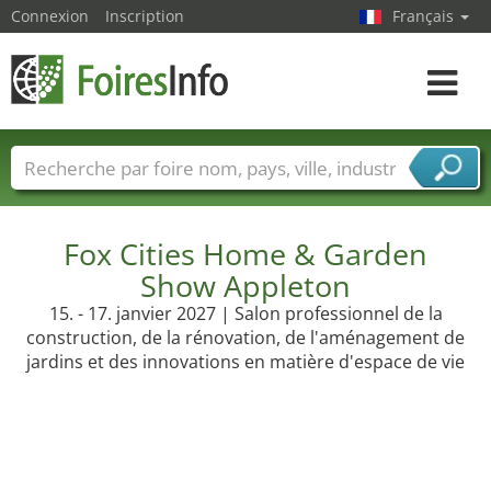
Connexion
Inscription
Français
Toggle
navigat
Foire noms
Pays
Villes
Secteurs de foire
Secteurs du fournisseur de services
Fox Cities Home & Garden
Show Appleton
15. - 17. janvier 2027 | Salon professionnel de la
construction, de la rénovation, de l'aménagement de
jardins et des innovations en matière d'espace de vie