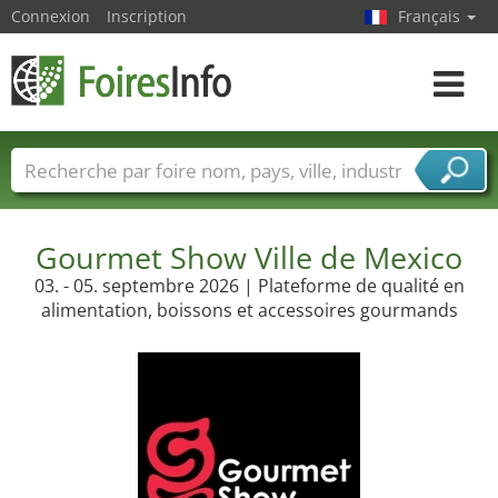
Connexion
Inscription
Français
Toggle
navigat
Foire noms
Pays
Villes
Secteurs de foire
Secteurs du fournisseur de services
Gourmet Show Ville de Mexico
03. - 05. septembre 2026 | Plateforme de qualité en
alimentation, boissons et accessoires gourmands