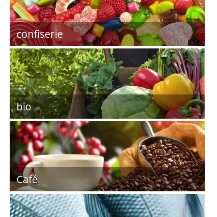
confiserie
bio
Café