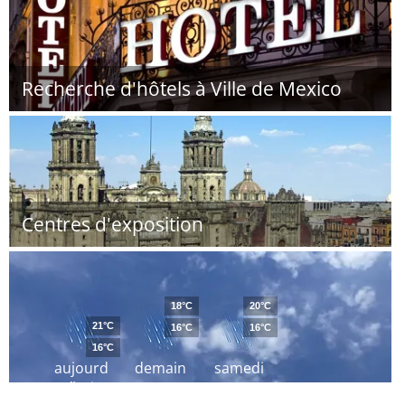
Recherche d'hôtels à Ville de Mexico
Centres d'exposition
18°C
20°C
21°C
16°C
16°C
16°C
aujourd
demain
samedi
´hui