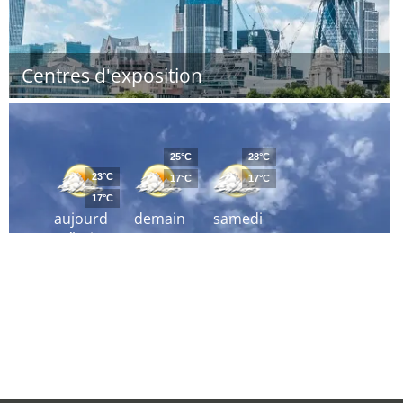
Centres d'exposition
25°C
28°C
23°C
17°C
17°C
17°C
aujourd
demain
samedi
´hui