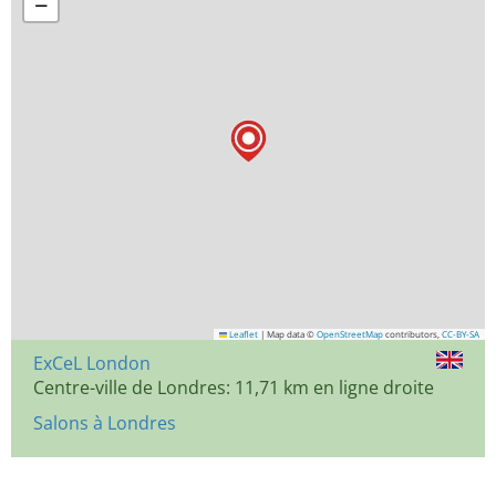
−
Leaflet
|
Map data ©
OpenStreetMap
contributors,
CC-BY-SA
ExCeL London
Centre-ville de Londres: 11,71 km en ligne droite
Salons à Londres