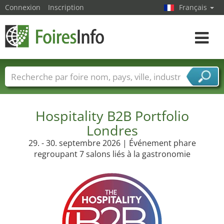
Connexion
Inscription
Français
Toggle
navigat
Foire noms
Pays
Villes
Secteurs de foire
Secteurs du fournisseur de services
Hospitality B2B Portfolio
Londres
29. - 30. septembre 2026 | Événement phare
regroupant 7 salons liés à la gastronomie