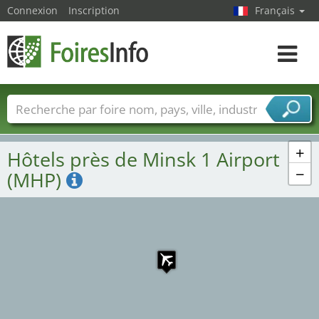
Connexion
Inscription
Français
Toggle
navigat
Foire noms
Pays
Villes
Secteurs de foire
Secteurs du fournisseur de services
+
Hôtels près de Minsk 1 Airport
−
(MHP)