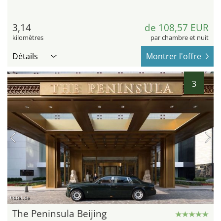
3,14
de 108,57 EUR
kilomètres
par chambre et nuit
Détails
Montrer l'offre
3
hotel.de
The Peninsula Beijing