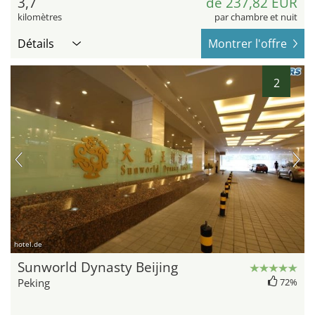
3,7
de 237,82 EUR
kilomètres
par chambre et nuit
Détails
Montrer l'offre
2
hotel.de
Sunworld Dynasty Beijing
Peking
72%