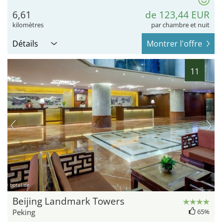
6,61
de 123,44 EUR
kilomètres
par chambre et nuit
Détails
Montrer l'offre
11
hotel.de
Beijing Landmark Towers
Peking
65%