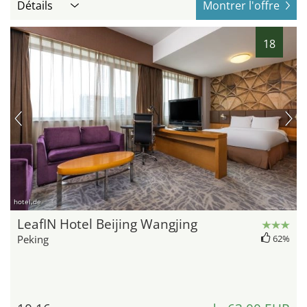
Détails
Montrer l'offre
18
hotel.de
LeafIN Hotel Beijing Wangjing
Peking
62%