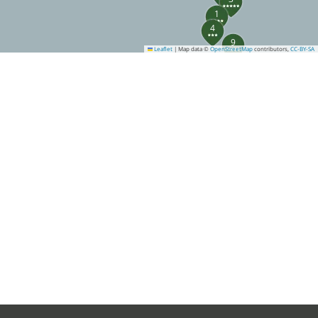
1
4
9
Leaflet
|
Map data ©
OpenStreetMap
contributors,
CC-BY-SA
20