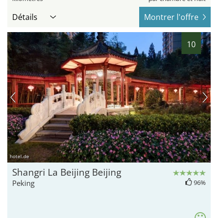
Détails
Montrer l'offre
10
hotel.de
Shangri La Beijing Beijing
Peking
96%