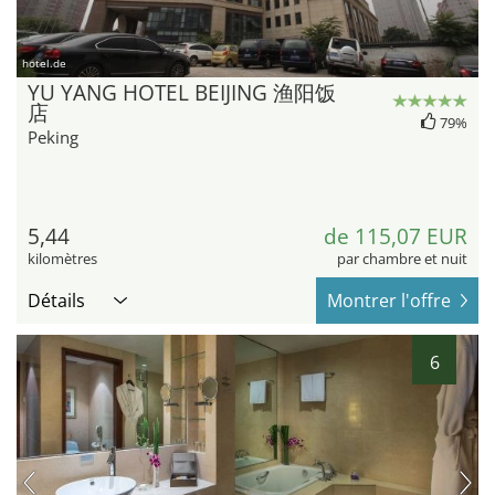
hotel.de
YU YANG HOTEL BEIJING 渔阳饭
店
79%
Peking
5,44
de 115,07 EUR
kilomètres
par chambre et nuit
Détails
Montrer l'offre
6