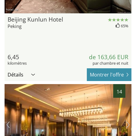
hotel.de
Beijing Kunlun Hotel
Peking
65%
6,45
de 163,66 EUR
kilomètres
par chambre et nuit
Détails
Montrer l'offre
14