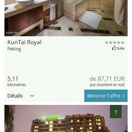
hotel.de
KunTai Royal
Peking
84%
5,11
de 87,71 EUR
kilomètres
par chambre et nuit
Détails
Montrer l'offre
7