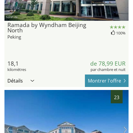
hotel.de
Ramada by Wyndham Beijing
North
100%
Peking
18,1
de 78,99 EUR
kilomètres
par chambre et nuit
Détails
Montrer l'offre
23