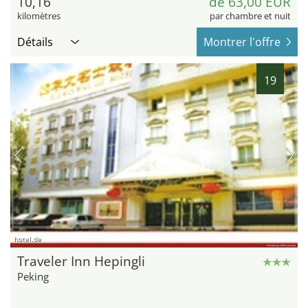
10,16
de 63,00 EUR
kilomètres
par chambre et nuit
Détails
Montrer l'offre
19
hotel.de
Traveler Inn Hepingli
Peking