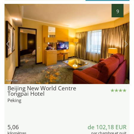
9
hotel.de
Beijing New World Centre
Tongpai Hotel
Peking
5,06
de 102,18 EUR
kilomètres
par chambre et nuit