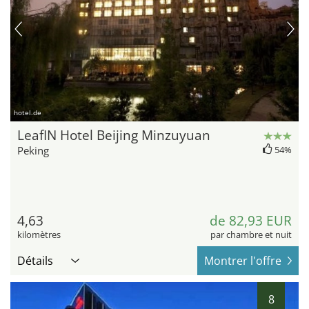
hotel.de
LeafIN Hotel Beijing Minzuyuan
Peking
54%
4,63
de 82,93 EUR
kilomètres
par chambre et nuit
Détails
Montrer l'offre
8