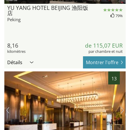
hotel.de
YU YANG HOTEL BEIJING 渔阳饭
店
79%
Peking
8,16
de 115,07 EUR
kilomètres
par chambre et nuit
Détails
Montrer l'offre
13