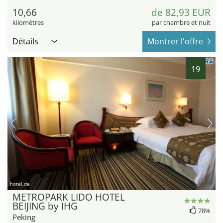
10,66
de 82,93 EUR
kilomètres
par chambre et nuit
Détails
Montrer l'offre
19
hotel.de
METROPARK LIDO HOTEL
BEIJING by IHG
78%
Peking