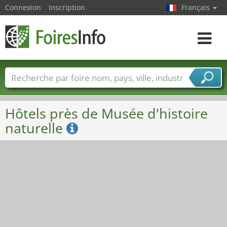
Connexion
Inscription
Français
Toggle
navigat
Foire noms
Pays
Villes
Secteurs de foire
Secteurs du fournisseur de services
Hôtels près de Musée d'histoire
naturelle