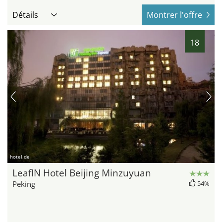
Détails
Montrer l'offre
18
hotel.de
LeafIN Hotel Beijing Minzuyuan
Peking
54%