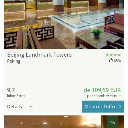
hotel.de
Beijing Landmark Towers
Peking
65%
9,7
de 109,59 EUR
kilomètres
par chambre et nuit
Détails
Montrer l'offre
16