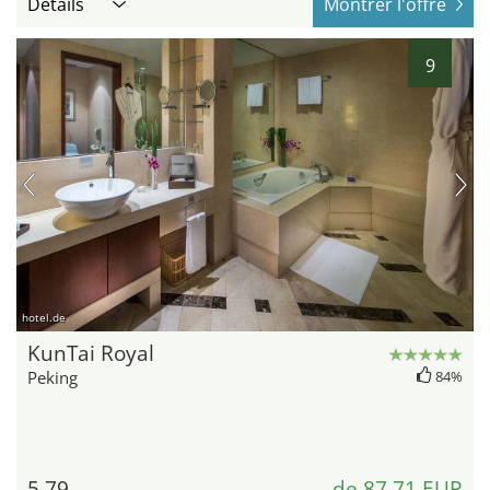
Détails
Montrer l'offre
9
hotel.de
KunTai Royal
Peking
84%
5,79
de 87,71 EUR