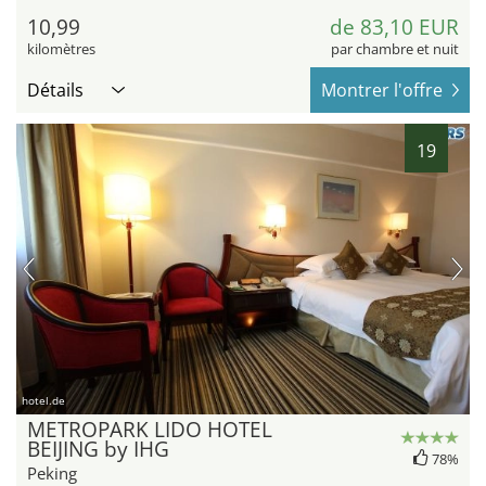
10,99
de 83,10 EUR
kilomètres
par chambre et nuit
Détails
Montrer l'offre
19
hotel.de
METROPARK LIDO HOTEL
BEIJING by IHG
78%
Peking