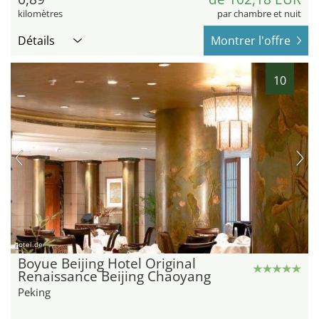
kilomètres
par chambre et nuit
Détails
Montrer l'offre
10
hotel.de
Boyue Beijing Hotel Original
Renaissance Beijing Chaoyang
Peking