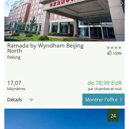
hotel.de
Ramada by Wyndham Beijing
North
100%
Peking
17,07
de 78,99 EUR
kilomètres
par chambre et nuit
Détails
Montrer l'offre
24