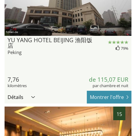
hotel.de
YU YANG HOTEL BEIJING 渔阳饭
店
79%
Peking
7,76
de 115,07 EUR
kilomètres
par chambre et nuit
Détails
Montrer l'offre
15