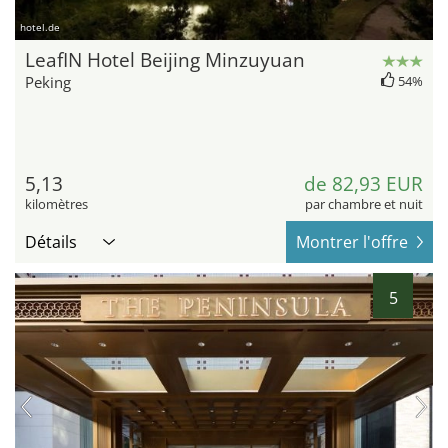
hotel.de
LeafIN Hotel Beijing Minzuyuan
Peking
54%
5,13
de 82,93 EUR
kilomètres
par chambre et nuit
Détails
Montrer l'offre
5