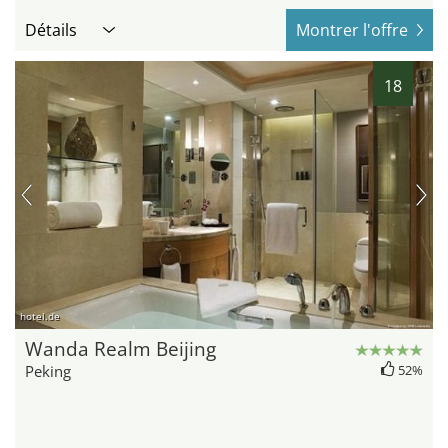
Détails
Montrer l'offre
18
hotel.de
Wanda Realm Beijing
Peking
52%