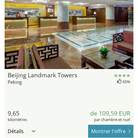
hotel.de
Beijing Landmark Towers
Peking
65%
9,65
de 109,59 EUR
kilomètres
par chambre et nuit
Détails
Montrer l'offre