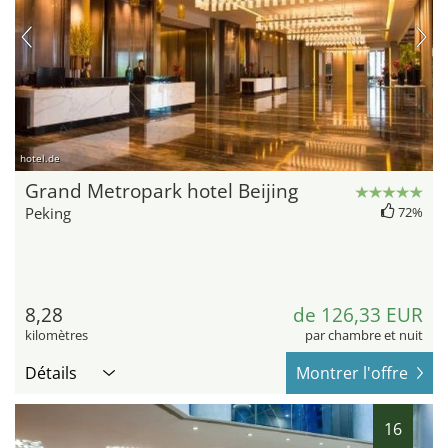
hotel.de
Grand Metropark hotel Beijing
Peking
72%
8,28
de 126,33 EUR
kilomètres
par chambre et nuit
Détails
Montrer l'offre
16