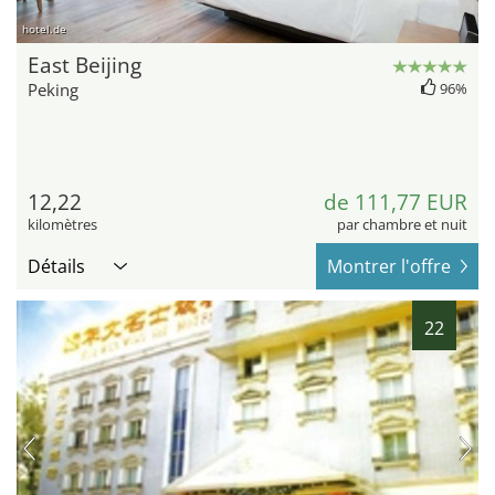
hotel.de
East Beijing
Peking
96%
12,22
de 111,77 EUR
kilomètres
par chambre et nuit
Détails
Montrer l'offre
22