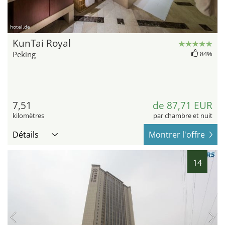
hotel.de
KunTai Royal
Peking
84%
7,51
de 87,71 EUR
kilomètres
par chambre et nuit
Détails
Montrer l'offre
14