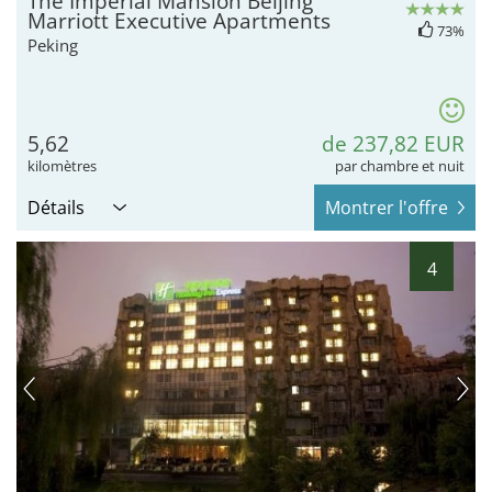
The Imperial Mansion Beijing
Marriott Executive Apartments
73%
Peking
5,62
de 237,82 EUR
kilomètres
par chambre et nuit
Détails
Montrer l'offre
4