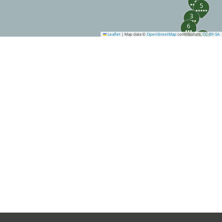
5
3
6
Leaflet
|
Map data ©
OpenStreetMap
contributors,
9
CC-BY-SA
17