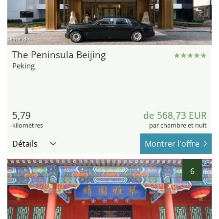
hotel.de
The Peninsula Beijing
Peking
5,79
de 568,73 EUR
kilomètres
par chambre et nuit
Détails
Montrer l'offre
6