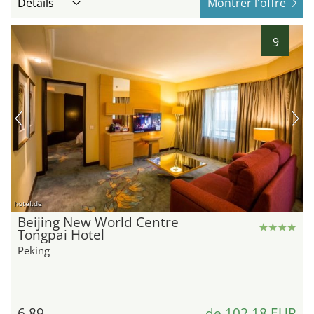
Détails
Montrer l'offre
9
hotel.de
Beijing New World Centre
Tongpai Hotel
Peking
6,89
de 102,18 EUR