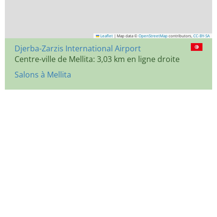
Leaflet
|
Map data ©
OpenStreetMap
contributors,
CC-BY-SA
Djerba-Zarzis International Airport
Centre-ville de Mellita: 3,03 km en ligne droite
Salons à Mellita