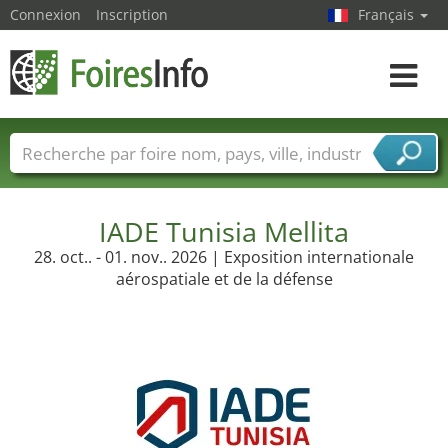
Connexion
Inscription
Français
Toggle
navigat
Foire noms
Pays
Villes
Secteurs de foire
Secteurs du fournisseur de services
IADE Tunisia Mellita
28. oct.. - 01. nov.. 2026 | Exposition internationale
aérospatiale et de la défense