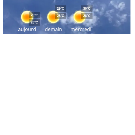
29°C
30°C
29°C
28°C
28°C
28°C
aujourd
demain
mercredi
´hui