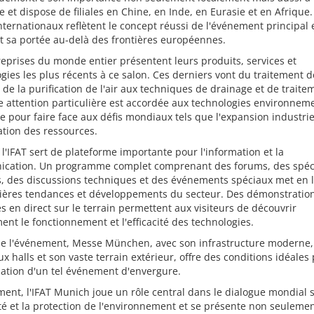
 et dispose de filiales en Chine, en Inde, en Eurasie et en Afrique.
nternationaux reflètent le concept réussi de l'événement principal 
 sa portée au-delà des frontières européennes.
eprises du monde entier présentent leurs produits, services et
gies les plus récents à ce salon. Ces derniers vont du traitement 
 de la purification de l'air aux techniques de drainage et de traite
e attention particulière est accordée aux technologies environnem
e pour faire face aux défis mondiaux tels que l'expansion industrie
tation des ressources.
 l'IFAT sert de plateforme importante pour l'information et la
cation. Un programme complet comprenant des forums, des spéci
s, des discussions techniques et des événements spéciaux met en 
nières tendances et développements du secteur. Des démonstratio
s en direct sur le terrain permettent aux visiteurs de découvrir
ent le fonctionnement et l'efficacité des technologies.
 de l'événement, Messe München, avec son infrastructure moderne,
 halls et son vaste terrain extérieur, offre des conditions idéales
sation d'un tel événement d'envergure.
ent, l'IFAT Munich joue un rôle central dans le dialogue mondial s
té et la protection de l'environnement et se présente non seuleme