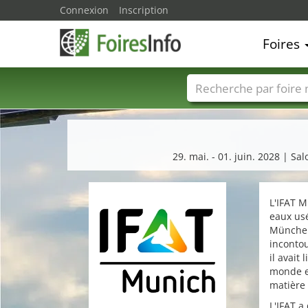
Connexion
Inscription
Foires
Foire noms
Pays
29. mai. - 01. juin. 2028 | S
L'IFAT M
eaux usé
München
incontou
il avait
monde en
matière 
L'IFAT a