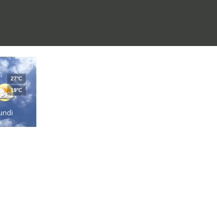
27°C
19°C
undi