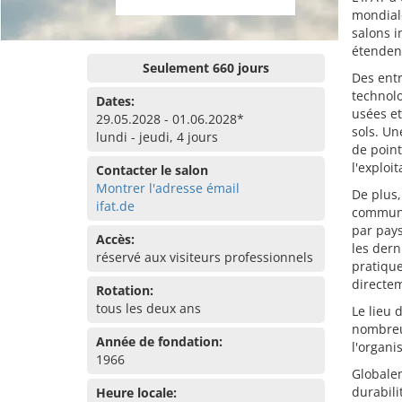
mondiale
salons i
étendent
Seulement 660 jours
Des entr
technolo
Dates:
usées et
29.05.2028 - 01.06.2028*
sols. Un
lundi - jeudi, 4 jours
de point
l'exploi
Contacter le salon
Montrer l'adresse émail
De plus,
ifat.de
communi
par pay
Accès:
les der
réservé aux visiteurs professionnels
pratique
directem
Rotation:
tous les deux ans
Le lieu
nombreux
Année de fondation:
l'organi
1966
Globalem
durabili
Heure locale: