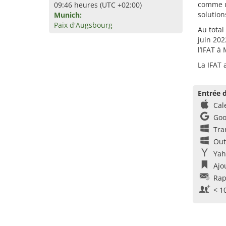
comme u
09:46 heures (UTC +02:00)
solutio
Munich:
Paix d'Augsbourg
Au total
juin 202
l’IFAT à
La IFAT 
Entrée d
Cal
Goo
Tra
Out
Yah
Ajo
Rap
< 1