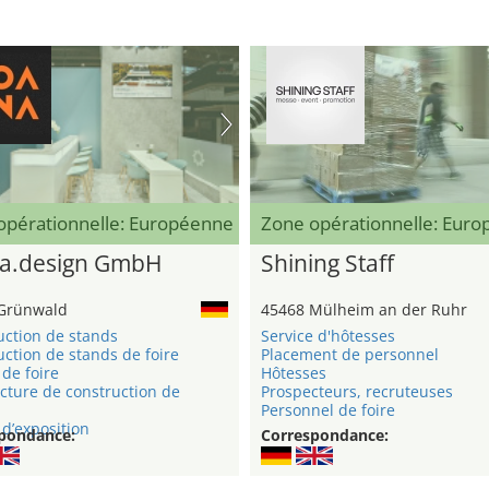
opérationnelle: Européenne
Zone opérationnelle: Eur
a.design GmbH
Shining Staff
Grünwald
45468 Mülheim an der Ruhr
uction de stands
Service d'hôtesses
ction de stands de foire
Placement de personnel
de foire
Hôtesses
cture de construction de
Prospecteurs, recruteuses
Personnel de foire
d’exposition
pondance:
Correspondance: