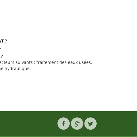
AT ?
.
 ?
secteurs suivants : traitement des eaux usées,
ie hydraulique.