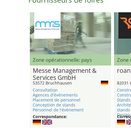
Zone opérationnelle: pays
Zone 
Messe Management &
roan
Services GmbH
53572 Bruchhausen
82031 
Consultation
Constr
Agences d'événements
Constru
Placement de personnel
Stands 
Conception de stands
Archite
Personnel de l'événement
stands
Design 
Correspondance:
Corres