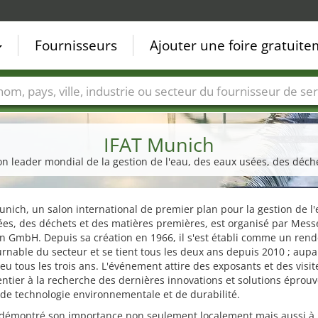
Fournisseurs
Ajouter une foire gratuit
Villes
Secteurs de foire
Secteurs du fournisseur de ser
IFAT Munich
alon leader mondial de la gestion de l'eau, des eaux usées, des déc
unich, un salon international de premier plan pour la gestion de l'
es, des déchets et des matières premières, est organisé par Mess
 GmbH. Depuis sa création en 1966, il s'est établi comme un ren
rnable du secteur et se tient tous les deux ans depuis 2010 ; aupa
 lieu tous les trois ans. L'événement attire des exposants et des visi
tier à la recherche des dernières innovations et solutions éprou
de technologie environnementale et de durabilité.
 démontré son importance non seulement localement mais aussi à l