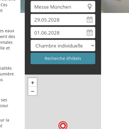
 Ces
et
des eaux
ment des
entales
lle et
alités
lumière
ns
+
−
 ses
 pour
ur la
nt