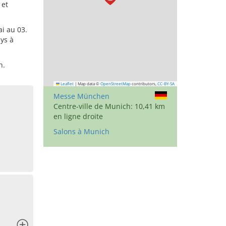
 et
ai au 03.
ys à
h.
Leaflet
|
Map data ©
OpenStreetMap
contributors,
CC-BY-SA
Messe München
Centre-ville de Munich: 10,41 km
en ligne droite
Salons à Munich
x