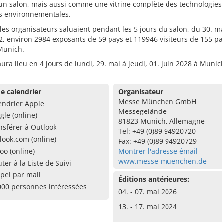
n salon, mais aussi comme une vitrine complète des technologies
ns environnementales.
 les organisateurs saluaient pendant les 5 jours du salon, du 30. m
2, environ 2984 exposants de 59 pays et 119946 visiteurs de 155 pa
 Munich.
aura lieu en 4 jours de lundi, 29. mai à jeudi, 01. juin 2028 à Munic
e calendrier
Organisateur
Messe München GmbH
endrier Apple
Messegelände
gle (online)
81823 Munich, Allemagne
nsférer à Outlook
Tel: +49 (0)89 94920720
look.com (online)
Fax: +49 (0)89 94920729
oo (online)
Montrer l'adresse émail
www.messe-muenchen.de
uter à la Liste de Suivi
pel par mail
Éditions antérieures:
000 personnes intéressées
04. - 07. mai 2026
13. - 17. mai 2024