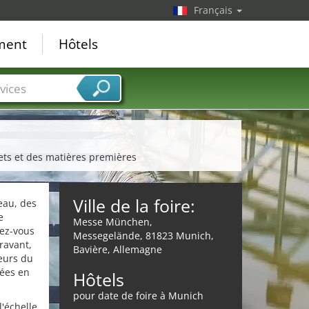
Français
ement
Hôtels
vices
hets et des matières premières
Ville de la foire:
eau, des
e
Messe München,
dez-vous
Messegelände, 81823 Munich,
ravant,
Bavière, Allemagne
teurs du
vées en
Hôtels
pour date de foire à Munich
'échelle