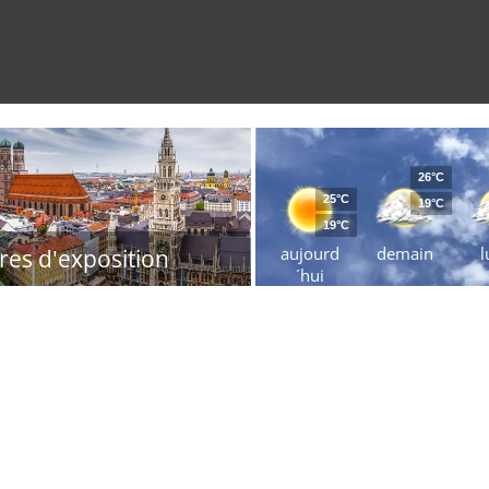
26°C
25°C
19°C
19°C
aujourd
demain
l
res d'exposition
´hui