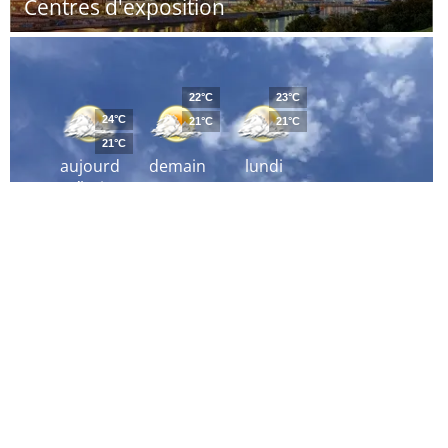
Centres d'exposition
22°C
23°C
24°C
21°C
21°C
21°C
aujourd
demain
lundi
´hui