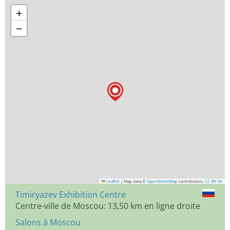
+
−
Leaflet
|
Map data ©
OpenStreetMap
contributors,
CC-BY-SA
Timiryazev Exhibition Centre
Centre-ville de Moscou: 13,50 km en ligne droite
Salons à Moscou