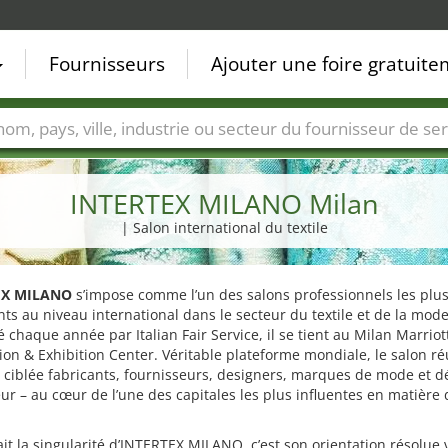
Fournisseurs
Ajouter une foire gratuit
Villes
Secteurs de foire
Secteurs du fournisseur de ser
INTERTEX MILANO Milan
| Salon international du textile
EX MILANO
s’impose comme l’un des salons professionnels les plu
ts au niveau international dans le secteur du textile et de la mode
 chaque année par Italian Fair Service, il se tient au Milan Marriot
on & Exhibition Center. Véritable plateforme mondiale, le salon ré
ciblée fabricants, fournisseurs, designers, marques de mode et d
ur – au cœur de l’une des capitales les plus influentes en matière d
ait la singularité d’INTERTEX MILANO, c’est son orientation résolue 