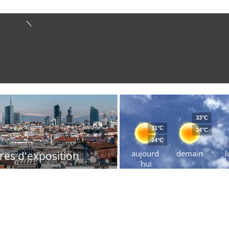
33°C
31°C
24°C
24°C
aujourd
demain
l
res d'exposition
´hui