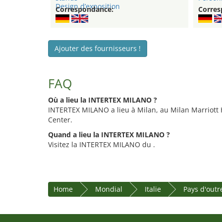
Design d’exposition
Correspondance:
Corres
Ajouter des fournisseurs !
FAQ
Où a lieu la INTERTEX MILANO ?
INTERTEX MILANO a lieu à Milan, au Milan Marriott 
Center.
Quand a lieu la INTERTEX MILANO ?
Visitez la INTERTEX MILANO du .
Home
Mondial
Italie
Pays d'out