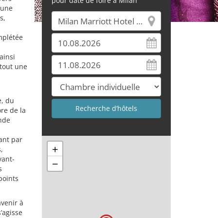
pour date de foire à Milan
 une
s,
mplétée
ainsi
rtout une
e, du
re de la
ande
ant par
+
,
vant-
−
s
points
avenir à
s’agisse