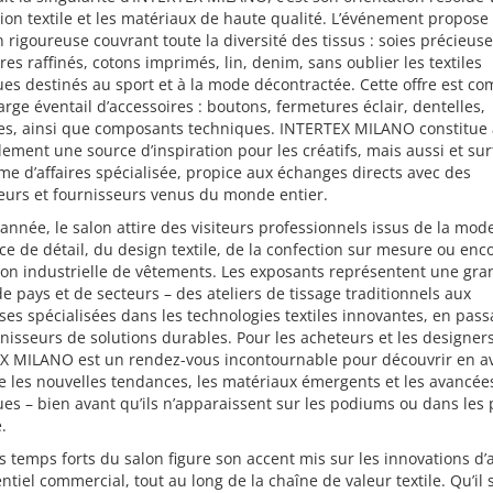
tion textile et les matériaux de haute qualité. L’événement propose
n rigoureuse couvrant toute la diversité des tissus : soies précieuse
es raffinés, cotons imprimés, lin, denim, sans oublier les textiles
es destinés au sport et à la mode décontractée. Cette offre est co
arge éventail d’accessoires : boutons, fermetures éclair, dentelles,
tes, ainsi que composants techniques. INTERTEX MILANO constitue 
ement une source d’inspiration pour les créatifs, mais aussi et su
me d’affaires spécialisée, propice aux échanges directs avec des
eurs et fournisseurs venus du monde entier.
nnée, le salon attire des visiteurs professionnels issus de la mod
 de détail, du design textile, de la confection sur mesure ou enco
ion industrielle de vêtements. Les exposants représentent une gr
de pays et de secteurs – des ateliers de tissage traditionnels aux
ses spécialisées dans les technologies textiles innovantes, en pass
nisseurs de solutions durables. Pour les acheteurs et les designers
X MILANO est un rendez-vous incontournable pour découvrir en a
 les nouvelles tendances, les matériaux émergents et les avancée
es – bien avant qu’ils n’apparaissent sur les podiums ou dans les 
.
s temps forts du salon figure son accent mis sur les innovations d’
entiel commercial, tout au long de la chaîne de valeur textile. Qu’il 