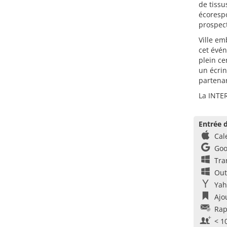
de tissu
écoresp
prospect
Ville em
cet évén
plein ce
un écrin
partenar
La INTER
Entrée d
Cal
Goo
Tra
Out
Yah
Ajo
Rap
< 1