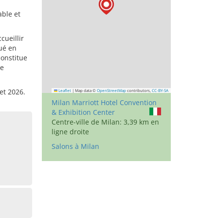
ble et
cueillir
ué en
constitue
de
let 2026.
Leaflet
|
Map data ©
OpenStreetMap
contributors,
CC-BY-SA
Milan Marriott Hotel Convention
& Exhibition Center
Centre-ville de Milan: 3,39 km en
ligne droite
Salons à Milan