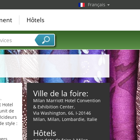
Français
ement
Hôtels
vices
Ville de la foire:
s
.
Milan Marriott Hotel Convention
t Hotel
& Exhibition Center,
unit de
Via Washington, 66, I-20146
écideurs
Milan, Milan, Lombardie, Italie
e style :
Hôtels
vers