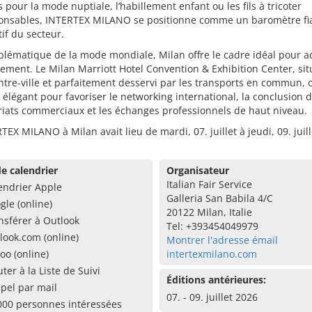
s pour la mode nuptiale, l’habillement enfant ou les fils à tricoter
onsables, INTERTEX MILANO se positionne comme un baromètre fia
if du secteur.
blématique de la mode mondiale, Milan offre le cadre idéal pour ac
ement. Le Milan Marriott Hotel Convention & Exhibition Center, sit
ntre-ville et parfaitement desservi par les transports en commun, 
 élégant pour favoriser le networking international, la conclusion 
iats commerciaux et les échanges professionnels de haut niveau.
TEX MILANO à Milan avait lieu de mardi, 07. juillet à jeudi, 09. juil
e calendrier
Organisateur
Italian Fair Service
endrier Apple
Galleria San Babila 4/C
gle (online)
20122 Milan, Italie
nsférer à Outlook
Tel: +393454049979
look.com (online)
Montrer l'adresse émail
oo (online)
intertexmilano.com
uter à la Liste de Suivi
Éditions antérieures:
pel par mail
07. - 09. juillet 2026
000 personnes intéressées