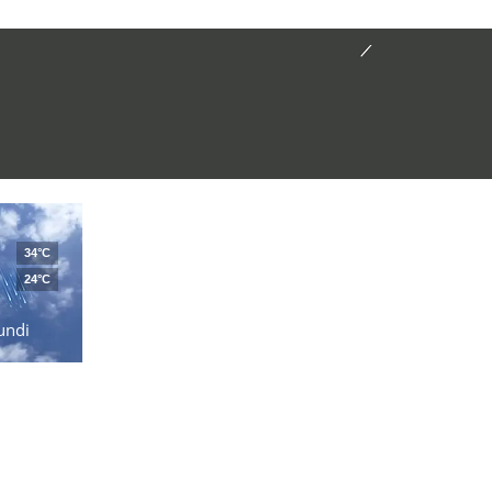
34°C
24°C
undi