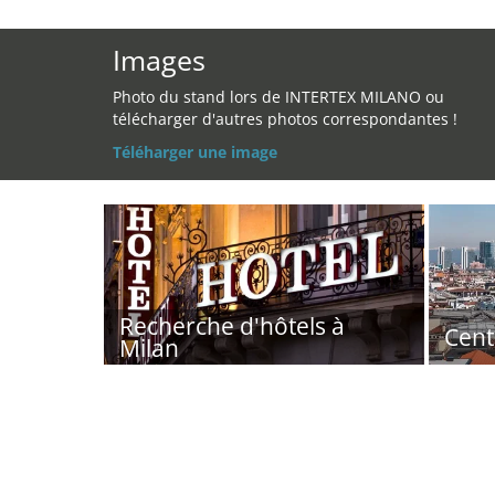
Images
Photo du stand lors de INTERTEX MILANO ou
télécharger d'autres photos correspondantes !
Téléharger une image
Recherche d'hôtels à
Cent
Milan