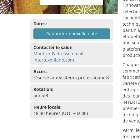
l’innova
sélectio
cachemir
Dates:
techniqu
par un l
Rapporter nouvelle date
étiquet
non seul
Contacter le salon
platefor
Montrer l'adresse émail
product
intertexmilano.com
Chaque a
commerce
Accès:
fabricat
réservé aux visiteurs professionnels
variété 
Rotation:
entrepri
annuel
des four
INTERTE
Heure locale:
première
18:30 heures (UTC +02:00)
techniqu
de vente
Parmi le
fort pot