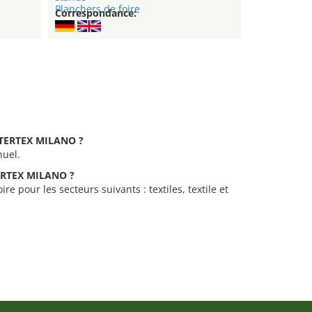
Planchers de foire
Correspondance:
INTERTEX MILANO ?
nuel.
TERTEX MILANO ?
e pour les secteurs suivants : textiles, textile et