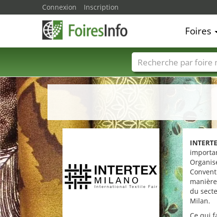
Connexion
Inscription
Foires
Foire noms
Pays
INTERT
importan
Organisé
Conventi
manière 
du secte
Milan.
Ce qui f