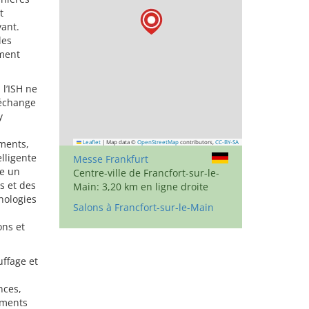
t
vant.
les
ement
l’ISH ne
’échange
y
iments,
Leaflet
|
Map data ©
OpenStreetMap
contributors,
CC-BY-SA
lligente
Messe Frankfurt
se un
Centre-ville de Francfort-sur-le-
s et des
Main: 3,20 km en ligne droite
nologies
Salons à Francfort-sur-le-Main
ons et
ffage et
nces,
iments