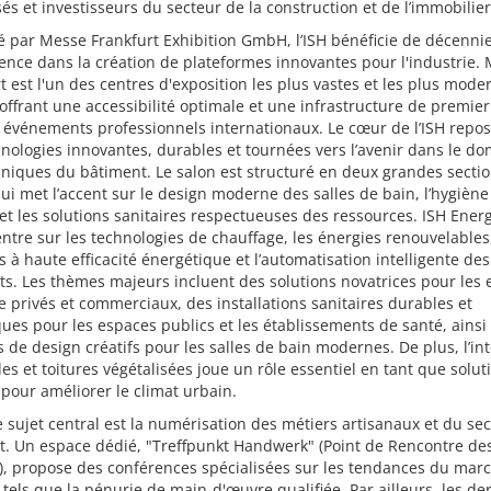
sés et investisseurs du secteur de la construction et de l’immobilier
 par Messe Frankfurt Exhibition GmbH, l’ISH bénéficie de décenni
ence dans la création de plateformes innovantes pour l'industrie.
t est l'un des centres d'exposition les plus vastes et les plus mode
ffrant une accessibilité optimale et une infrastructure de premier
 événements professionnels internationaux. Le cœur de l’ISH repos
nologies innovantes, durables et tournées vers l’avenir dans le d
niques du bâtiment. Le salon est structuré en deux grandes sectio
ui met l’accent sur le design moderne des salles de bain, l’hygiène
et les solutions sanitaires respectueuses des ressources. ISH Energ
ntre sur les technologies de chauffage, les énergies renouvelables,
 à haute efficacité énergétique et l’automatisation intelligente des
s. Les thèmes majeurs incluent des solutions novatrices pour les
e privés et commerciaux, des installations sanitaires durables et
ues pour les espaces publics et les établissements de santé, ainsi
 de design créatifs pour les salles de bain modernes. De plus, l’in
es et toitures végétalisées joue un rôle essentiel en tant que solut
pour améliorer le climat urbain.
 sujet central est la numérisation des métiers artisanaux et du se
t. Un espace dédié, "Treffpunkt Handwerk" (Point de Rencontre de
), propose des conférences spécialisées sur les tendances du marc
s tels que la pénurie de main-d'œuvre qualifiée. Par ailleurs, les de