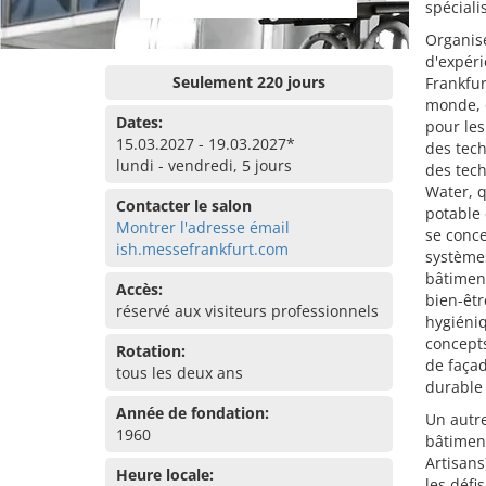
spéciali
Organisé
d'expéri
Seulement 220 jours
Frankfur
monde, o
Dates:
pour les
15.03.2027 - 19.03.2027*
des tech
lundi - vendredi, 5 jours
des tech
Water, q
Contacter le salon
potable 
Montrer l'adresse émail
se conce
ish.messefrankfurt.com
systèmes
bâtiment
Accès:
bien-êtr
réservé aux visiteurs professionnels
hygiéniq
concepts
Rotation:
de façad
tous les deux ans
durable 
Année de fondation:
Un autre
1960
bâtimen
Artisans
Heure locale:
les défi