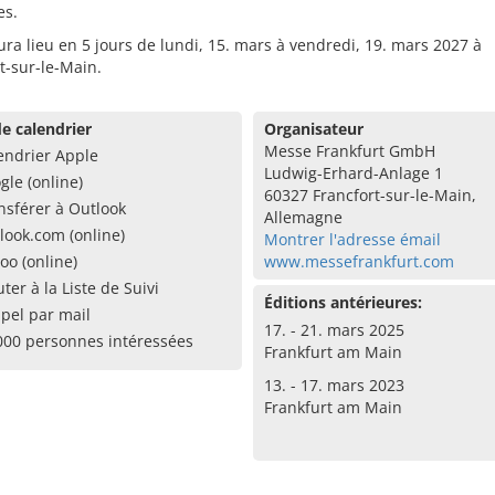
s.
ura lieu en 5 jours de lundi, 15. mars à vendredi, 19. mars 2027 à
t-sur-le-Main.
e calendrier
Organisateur
Messe Frankfurt GmbH
endrier Apple
Ludwig-Erhard-Anlage 1
gle (online)
60327 Francfort-sur-le-Main,
nsférer à Outlook
Allemagne
look.com (online)
Montrer l'adresse émail
oo (online)
www.messefrankfurt.com
uter à la Liste de Suivi
Éditions antérieures:
pel par mail
17. - 21. mars 2025
000 personnes intéressées
Frankfurt am Main
13. - 17. mars 2023
Frankfurt am Main