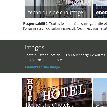
technique de chauffage
ener
Responsabilité:
Toutes les données sans garantie et 
l’organisateur du salon respectif. Ceci n’est pas le sit
Images
Photo du stand lors de ISH ou télécharger d'autres
photos correspondantes !
Téléharger une image
Recherche d'hôtels à