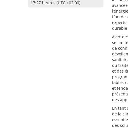
17:27 heures (UTC +02:00)
avancée
l’énergi
L’un de
experts
durable
Avec des
se limit
de conna
dévoilen
sanitair
du trait
et des é
program
tables r
et tend
présenta
des appl
En tant 
de la cl
essentie
des solu