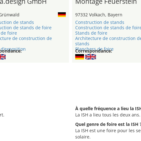
a.design GmbH
Montage Feuerstein
Grünwald
97332 Volkach, Bayern
uction de stands
Construction de stands
ction de stands de foire
Construction de stands de foir
de foire
Stands de foire
cture de construction de
Architecture de construction d
stands
d’exposition
Planchers de foire
pondance:
Correspondance:
À quelle fréquence a lieu la IS
rt.
La ISH a lieu tous les deux ans.
Quel genre de foire est la ISH 
La ISH est une foire pour les s
solaire.