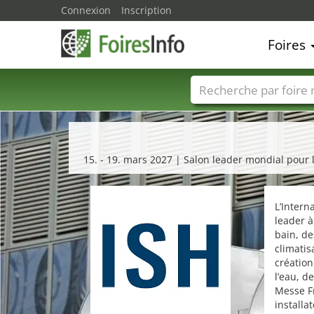
Connexion
Inscription
Foires
Foire noms
Pays
15. - 19. mars 2027 | Salon leader mondial pour l
L’Intern
leader à
bain, de
climatis
création
l’eau, de
Messe Fr
installa