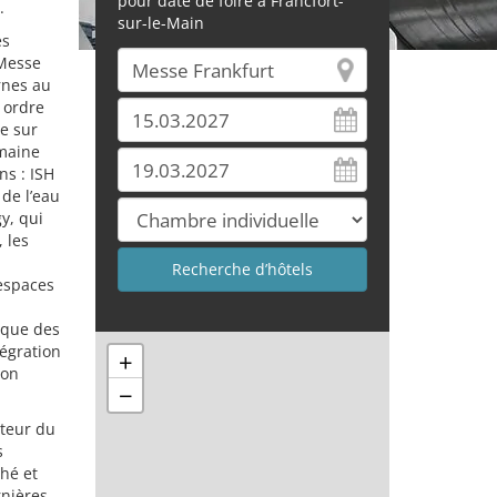
pour date de foire à Francfort-
.
sur-le-Main
es
 Messe
rnes au
 ordre
e sur
omaine
ns : ISH
 de l’eau
y, qui
 les
 espaces
 que des
tégration
+
ion
−
cteur du
s
hé et
rnières