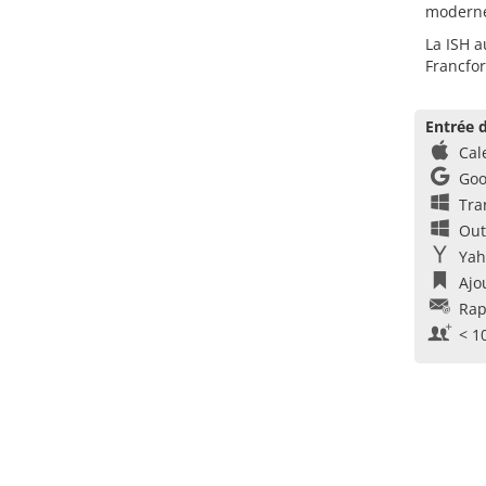
moderne
La ISH a
Francfor
Entrée d
Cal
Goo
Tra
Out
Yah
Ajo
Rap
< 1