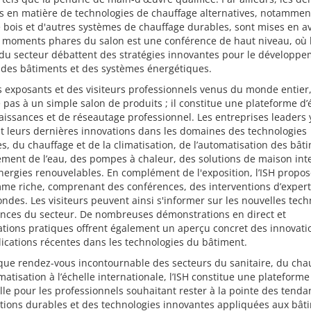
s en matière de technologies de chauffage alternatives, notammen
e bois et d'autres systèmes de chauffage durables, sont mises en a
s moments phares du salon est une conférence de haut niveau, où 
 du secteur débattent des stratégies innovantes pour le développ
 des bâtiments et des systèmes énergétiques.
 exposants et des visiteurs professionnels venus du monde entier, 
e pas à un simple salon de produits ; il constitue une plateforme d
issances et de réseautage professionnel. Les entreprises leaders 
t leurs dernières innovations dans les domaines des technologies
es, du chauffage et de la climatisation, de l’automatisation des bât
ement de l’eau, des pompes à chaleur, des solutions de maison inte
nergies renouvelables. En complément de l'exposition, l’ISH propo
me riche, comprenant des conférences, des interventions d’expert
ondes. Les visiteurs peuvent ainsi s'informer sur les nouvelles tech
ances du secteur. De nombreuses démonstrations en direct et
tions pratiques offrent également un aperçu concret des innovati
ications récentes dans les technologies du bâtiment.
que rendez-vous incontournable des secteurs du sanitaire, du chau
imatisation à l’échelle internationale, l’ISH constitue une plateforme
lle pour les professionnels souhaitant rester à la pointe des tenda
tions durables et des technologies innovantes appliquées aux bât