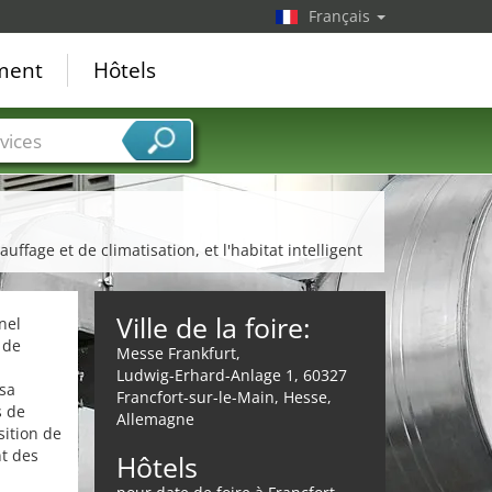
Français
ement
Hôtels
vices
fage et de climatisation, et l'habitat intelligent
Ville de la foire:
nel
 de
Messe Frankfurt,
Ludwig-Erhard-Anlage 1, 60327
 sa
Francfort-sur-le-Main, Hesse,
s de
Allemagne
osition de
nt des
Hôtels