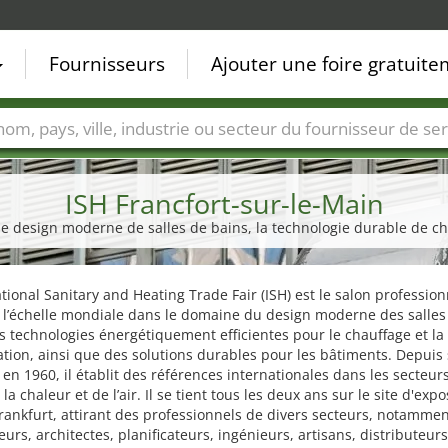
Fournisseurs
Ajouter une foire gratuit
Villes
Secteurs de foire
Secteurs du fournisseur de ser
ISH Francfort-sur-le-Main
e design moderne de salles de bains, la technologie durable de chauf
ational Sanitary and Heating Trade Fair (ISH) est le salon profession
 l’échelle mondiale dans le domaine du design moderne des salles
s technologies énergétiquement efficientes pour le chauffage et la
ation, ainsi que des solutions durables pour les bâtiments. Depuis
 en 1960, il établit des références internationales dans les secteur
 la chaleur et de l’air. Il se tient tous les deux ans sur le site d'exp
ankfurt, attirant des professionnels de divers secteurs, notamme
teurs, architectes, planificateurs, ingénieurs, artisans, distributeurs