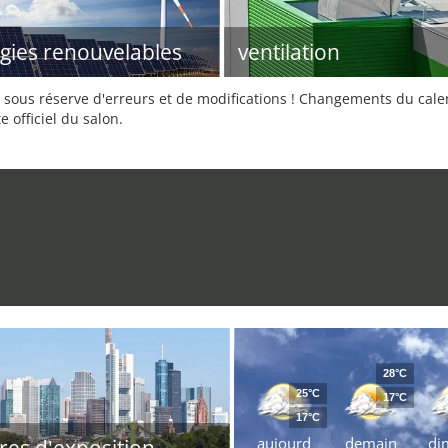
gies renouvelables
ventilation
sous réserve d'erreurs et de modifications ! Changements du calend
e officiel du salon.
28°C
25°C
17°C
17°C
aujourd
demain
di