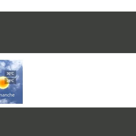
30°C
28°C
manche