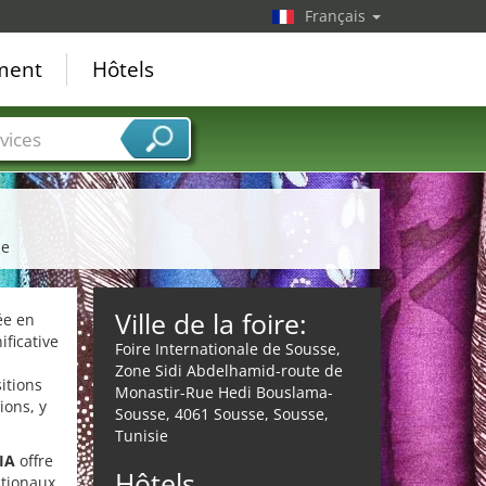
Français
ement
Hôtels
vices
le
Ville de la foire:
ée en
ificative
Foire Internationale de Sousse,
Zone Sidi Abdelhamid-route de
itions
Monastir-Rue Hedi Bouslama-
ions, y
Sousse, 4061 Sousse, Sousse,
Tunisie
IA
offre
Hôtels
ationaux