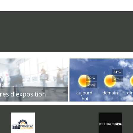
31°C
30°C
28°C
28°C
aujourd
demain
di
res d'exposition
´hui