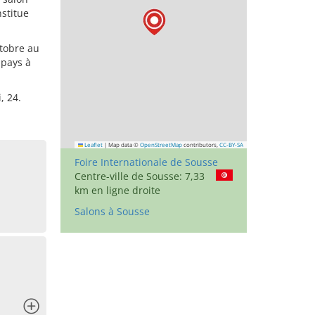
nstitue
ctobre au
 pays à
, 24.
Leaflet
|
Map data ©
OpenStreetMap
contributors,
CC-BY-SA
Foire Internationale de Sousse
Centre-ville de Sousse: 7,33
km en ligne droite
Salons à Sousse
x