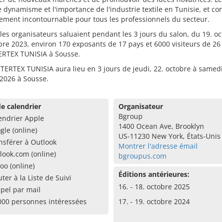
le dynamisme et l'importance de l'industrie textile en Tunisie, et co
ement incontournable pour tous les professionnels du secteur.
 les organisateurs saluaient pendant les 3 jours du salon, du 19. o
bre 2023, environ 170 exposants de 17 pays et 6000 visiteurs de 26
TERTEX TUNISIA à Sousse.
NTERTEX TUNISIA aura lieu en 3 jours de jeudi, 22. octobre à samedi
2026 à Sousse.
e calendrier
Organisateur
Bgroup
endrier Apple
1400 Ocean Ave, Brooklyn
gle (online)
US-11230 New York, États-Unis
nsférer à Outlook
Montrer l'adresse émail
look.com (online)
bgroupus.com
oo (online)
Éditions antérieures:
uter à la Liste de Suivi
16. - 18. octobre 2025
pel par mail
000 personnes intéressées
17. - 19. octobre 2024