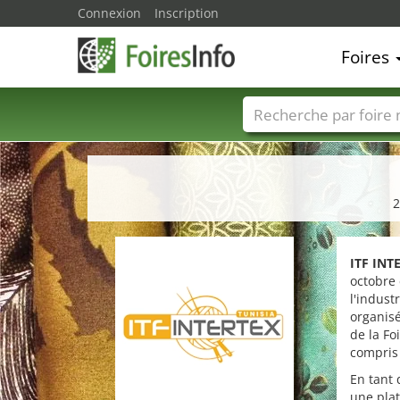
Connexion
Inscription
Foires
Foire noms
Pays
2
ITF INT
octobre 
l'indust
organisé
de la Fo
compris 
En tant 
une plat