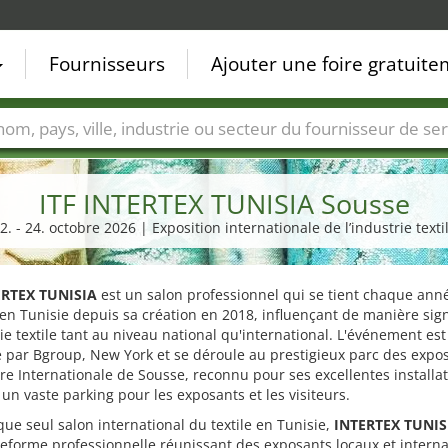
Fournisseurs
Ajouter une foire gratuit
Villes
Secteurs de foire
Secteurs du fournisseur de ser
ITF INTERTEX TUNISIA Sousse
2. - 24. octobre 2026 | Exposition internationale de l’industrie texti
ERTEX TUNISIA
est un salon professionnel qui se tient chaque ann
en Tunisie depuis sa création en 2018, influençant de manière sign
rie textile tant au niveau national qu'international. L'événement est
 par Bgroup, New York et se déroule au prestigieux parc des expos
ire Internationale de Sousse, reconnu pour ses excellentes installat
un vaste parking pour les exposants et les visiteurs.
que seul salon international du textile en Tunisie,
INTERTEX TUNIS
eforme professionnelle réunissant des exposants locaux et intern