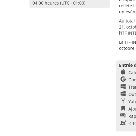
04:06 heures (UTC +01:00)
reflète 
un évén
Au total
21. octo
l’ITF IN
La ITF I
octobre 
Entrée d
Cal
Goo
Tra
Out
Yah
Ajo
Rap
< 1