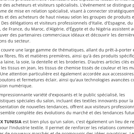
e des acheteurs et visiteurs spécialisés. L'événement se distingue 
e de mise en relation spécialisé, visant à connecter stratégique
s et des acheteurs de haut niveau selon les groupes de produits e
. Des délégations et visiteurs professionnels d'Italie, d'Espagne, du
, de France, du Maroc, d'Algérie, d'Égypte et du Nigéria assistent 
uver des partenaires commerciaux idéaux et découvrir les dernièr
ons du secteur.
 couvre une large gamme de thématiques, allant du prêt-à-porter 
ux fibres, fils et matières premières, ainsi qu'à des produits spécif
 laine, la soie, la dentelle et les broderies. D'autres articles clés 
 les tissus en jean, les tissus de chemise tissés de couleur et les 
. Une attention particulière est également accordée aux accessoires,
boutons et fermetures éclair, ainsi qu'aux technologies avancées
ssion numérique.
impressionnante variété d'exposants et le public spécialisé, les
istiques spéciales du salon, incluant des textiles innovants pour l
ésentation de nouvelles tendances, offrent aux visiteurs profession
nsemble complète des évolutions du marché et des tendances futu
X TUNISIA
est bien plus qu'un salon, c'est également un lieu de r
pour l'industrie textile. Il permet de renforcer les relations commer
er de nouveaux marchés et de promouvoir des idées novatrices. Le