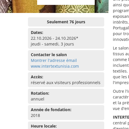
ainsi qu
programm
exposant
Seulement 76 jours
intérêts
Portugal
Dates:
pour tro
22.10.2026 - 24.10.2026*
innovati
jeudi - samedi, 3 jours
Le salon
tissus a
Contacter le salon
comme la
Montrer l'adresse émail
incluent
www.intertextunisia.com
textiles
Accès:
que les 
réservé aux visiteurs professionnels
l'impre
Outre l'
Rotation:
caractér
annuel
et la pr
vue d'e
Année de fondation:
2018
INTERTE
central 
Heure locale:
d'explor