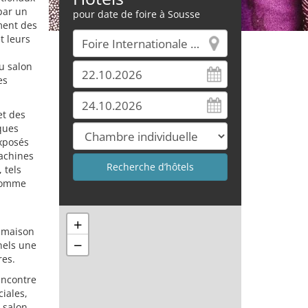
par un
pour date de foire à Sousse
ment des
t leurs
au salon
es
et des
iques
exposés
machines
 tels
 comme
+
a maison
−
nels une
res.
encontre
ciales,
 salon