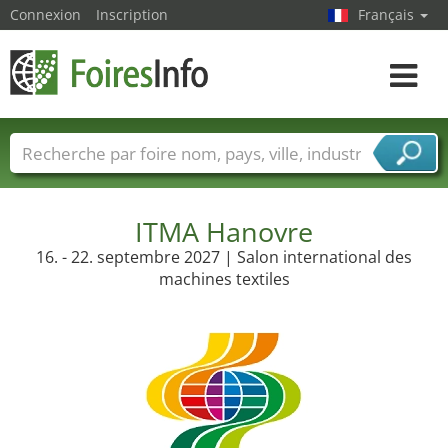
Connexion
Inscription
Français
Toggle
navigat
Foire noms
Pays
Villes
Secteurs de foire
Secteurs du fournisseur de services
ITMA Hanovre
16. - 22. septembre 2027 | Salon international des
machines textiles