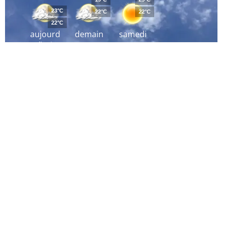
23°C
22°C
22°C
22°C
aujourd
demain
samedi
´hui