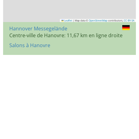
Leaflet
|
Map data ©
OpenStreetMap
contributors,
CC-BY-SA
Hannover Messegelände
Centre-ville de Hanovre: 11,67 km en ligne droite
Salons à Hanovre