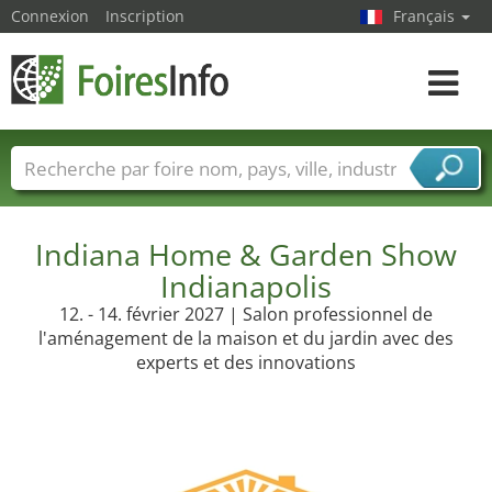
Connexion
Inscription
Français
Toggle
navigat
Foire noms
Pays
Villes
Secteurs de foire
Secteurs du fournisseur de services
Indiana Home & Garden Show
Indianapolis
12. - 14. février 2027 | Salon professionnel de
l'aménagement de la maison et du jardin avec des
experts et des innovations