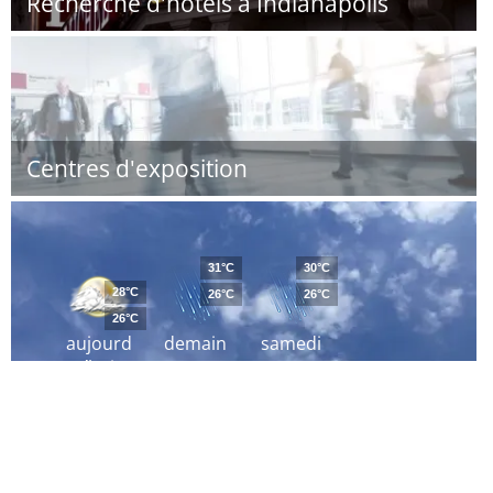
Recherche d'hôtels à Indianapolis
Centres d'exposition
31°C
30°C
28°C
26°C
26°C
26°C
aujourd
demain
samedi
´hui