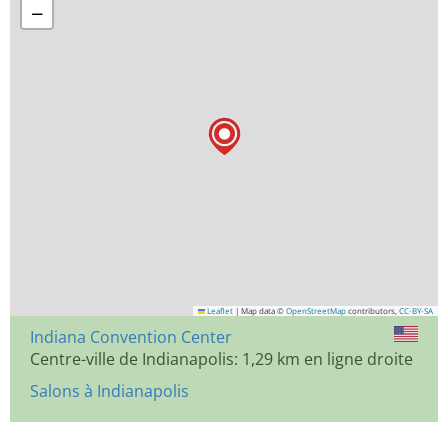
−
Leaflet
|
Map data ©
OpenStreetMap
contributors,
CC-BY-SA
Indiana Convention Center
Centre-ville de Indianapolis: 1,29 km en ligne droite
Salons à Indianapolis