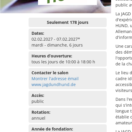
public a
La JAGD
d'expéri
Seulement 178 jours
HUND, u
Alleman
Dates:
d'inform
02.02.2027 - 07.02.2027*
mardi - dimanche, 6 jours
Une cara
des démo
Heures d’ouverture:
l'opport
tous les jours de 10:00 à 18:00 h
de la ch
Contacter le salon
Le lieu 
Montrer l'adresse émail
cadre id
www.jagdundhund.de
accessib
visiteurs
Accès:
Dans l'
public
qui s'in
longue t
Rotation:
établie 
annuel
amateur
Année de fondation:
La JAGD 