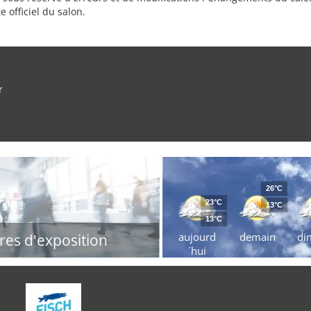
e officiel du salon.
r
26°C
23°C
13°C
13°C
aujourd
demain
di
res d'exposition
´hui