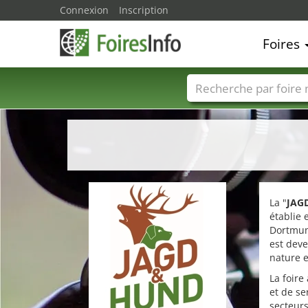
Connexion
Inscription
Foires
Foire noms
Pays
La "
JAG
établie 
Dortmun
est deve
nature e
La foire
et de se
secteurs