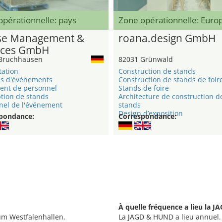
pérationnelle: pays
Zone opérationnelle: Eur
e Management &
roana.design GmbH
ices GmbH
Bruchhausen
82031 Grünwald
tation
Construction de stands
s d'événements
Construction de stands de foir
ent de personnel
Stands de foire
tion de stands
Architecture de construction d
nel de l'événement
stands
Design d’exposition
pondance:
Correspondance:
À quelle fréquence a lieu la 
um Westfalenhallen.
La JAGD & HUND a lieu annuel.