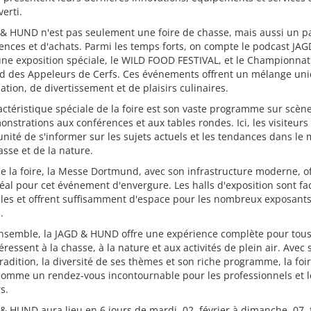
verti.
 & HUND n'est pas seulement une foire de chasse, mais aussi un p
ences et d'achats. Parmi les temps forts, on compte le podcast JAG
ne exposition spéciale, le WILD FOOD FESTIVAL, et le Championnat
d des Appeleurs de Cerfs. Ces événements offrent un mélange un
ation, de divertissement et de plaisirs culinaires.
ctéristique spéciale de la foire est son vaste programme sur scène
nstrations aux conférences et aux tables rondes. Ici, les visiteurs
unité de s'informer sur les sujets actuels et les tendances dans le
asse et de la nature.
de la foire, la Messe Dortmund, avec son infrastructure moderne, of
éal pour cet événement d'envergure. Les halls d'exposition sont fa
les et offrent suffisamment d'espace pour les nombreux exposants
.
ensemble, la JAGD & HUND offre une expérience complète pour tou
téressent à la chasse, à la nature et aux activités de plein air. Avec 
radition, la diversité de ses thèmes et son riche programme, la foir
comme un rendez-vous incontournable pour les professionnels et l
s.
& HUND aura lieu en 6 jours de mardi, 02. février à dimanche, 07. 