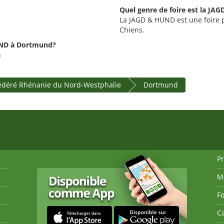
Quel genre de foire est la JA
La JAGD & HUND est une foire p
Chiens.
UND à Dortmund?
h
fédéré Rhénanie du Nord-Westphalie
Dortmund
P
M
Fo
Ca