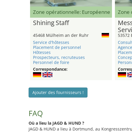
Zone opérationnelle: Européenne
Zone o
Shining Staff
Mess
Serv
45468 Mülheim an der Ruhr
53572 
Service d'hôtesses
Consul
Placement de personnel
Agence
Hôtesses
Placem
Prospecteurs, recruteuses
Concep
Personnel de foire
Person
Correspondance:
Corres
Ajouter des fournisseurs !
FAQ
Où a lieu la JAGD & HUND ?
JAGD & HUND a lieu à Dortmund, au Kongresszentr