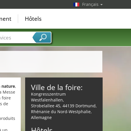
Français
ement
Hôtels
vices
Ville de la foire:
a nature
,
la Messe
Kongresszentrum
 foire
Westfalenhallen,
rs de
Strobelallee 45, 44139 Dortmund,
Rhénanie du Nord-Westphalie,
Allemagne
 produits
Hôtels
à un