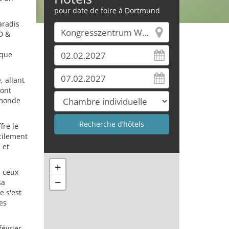
pour date de foire à Dortmund
aradis
D &
ique
, allant
 ont
 monde
fre le
cilement
 et
+
s ceux
−
sa
e s'est
es
février