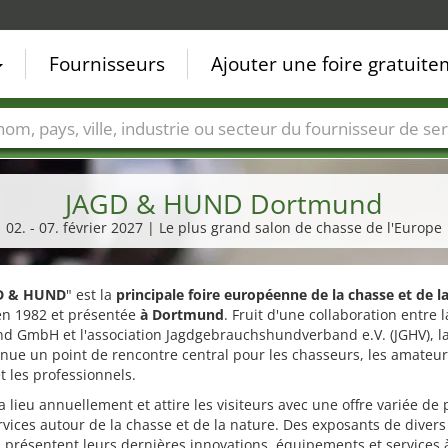
Fournisseurs
Ajouter une foire gratuit
Villes
Secteurs de foire
Secteurs du fournisseur de ser
JAGD & HUND Dortmund
02. - 07. février 2027 | Le plus grand salon de chasse de l'Europe
D & HUND
" est la
principale foire européenne de la chasse et de l
en 1982 et présentée
à Dortmund
. Fruit d'une collaboration entre 
d GmbH et l'association Jagdgebrauchshundverband e.V. (JGHV), la
nue un point de rencontre central pour les chasseurs, les amateu
t les professionnels.
 a lieu annuellement et attire les visiteurs avec une offre variée de
rvices autour de la chasse et de la nature. Des exposants de divers
 présentent leurs dernières innovations, équipements et services 