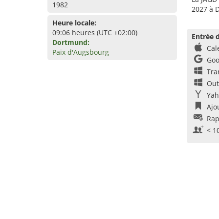
1982
2027 à 
Heure locale:
09:06 heures (UTC +02:00)
Entrée d
Dortmund:
Cal
Paix d'Augsbourg
Goo
Tra
Out
Yah
Ajo
Rap
< 1