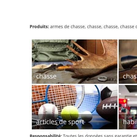
Produits:
armes de chasse, chasse, chasse, chasse d
chasse
chas
articles de sport
habi
Responsabilité:
Toutes les données sans garantie et 