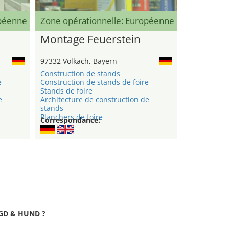
opéenne
Zone opérationnelle: Européenne
Montage Feuerstein
97332 Volkach, Bayern
Construction de stands
e
Construction de stands de foire
Stands de foire
e
Architecture de construction de
stands
Planchers de foire
Correspondance:
JAGD & HUND ?