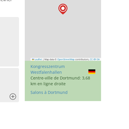
Leaflet
|
Map data ©
OpenStreetMap
contributors,
CC-BY-SA
Kongresszentrum
Westfalenhallen
Centre-ville de Dortmund: 3,68
km en ligne droite
Salons à Dortmund
x