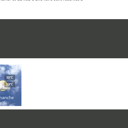
30°C
13°C
manche