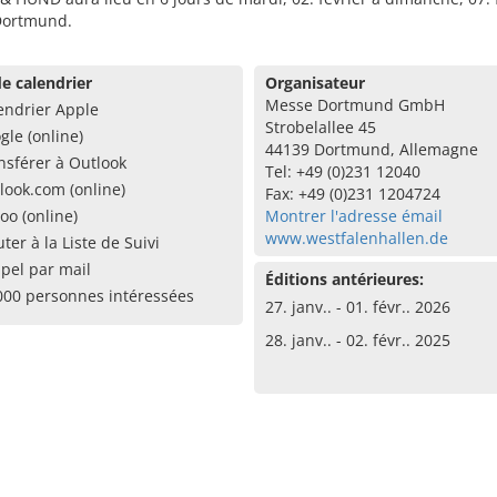
Dortmund.
e calendrier
Organisateur
Messe Dortmund GmbH
endrier Apple
Strobelallee 45
gle (online)
44139 Dortmund, Allemagne
nsférer à Outlook
Tel: +49 (0)231 12040
look.com (online)
Fax: +49 (0)231 1204724
oo (online)
Montrer l'adresse émail
www.westfalenhallen.de
uter à la Liste de Suivi
pel par mail
Éditions antérieures:
000 personnes intéressées
27. janv.. - 01. févr.. 2026
28. janv.. - 02. févr.. 2025