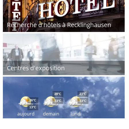
Recherche d'hôtels à Recklinghausen
Centres d'exposition
28°C
23°C
26°C
13°C
13°C
13°C
aujourd
demain
lundi
´hui