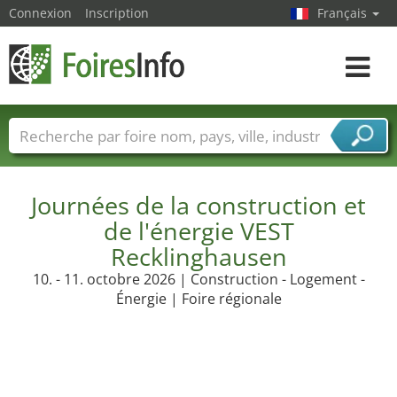
Connexion
Inscription
Français
Toggle
navigat
Foire noms
Pays
Villes
Secteurs de foire
Secteurs du fournisseur de services
Journées de la construction et
de l'énergie VEST
Recklinghausen
10. - 11. octobre 2026 | Construction - Logement -
Énergie | Foire régionale