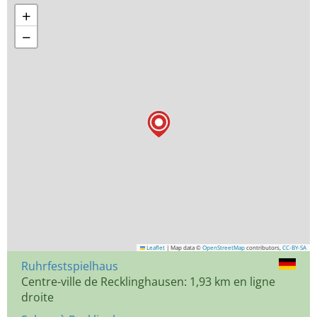
+
−
Leaflet
|
Map data ©
OpenStreetMap
contributors,
CC-BY-SA
Ruhrfestspielhaus
Centre-ville de Recklinghausen: 1,93 km en ligne
droite