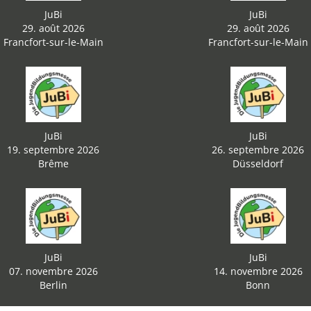
JuBi
JuBi
29. août 2026
29. août 2026
Francfort-sur-le-Main
Francfort-sur-le-Main
JuBi
JuBi
19. septembre 2026
26. septembre 2026
Brême
Düsseldorf
JuBi
JuBi
07. novembre 2026
14. novembre 2026
Berlin
Bonn