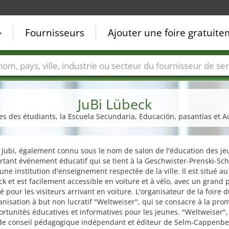
Fournisseurs
Ajouter une foire gratuit
Villes
Secteurs de foire
Secteurs du fournisseur de ser
JuBi Lübeck
es des étudiants, la Escuela Secundaria, Educación, pasantías et Au
 Jubi, également connu sous le nom de salon de l'éducation des je
tant événement éducatif qui se tient à la Geschwister-Prenski-Sch
une institution d'enseignement respectée de la ville. Il est situé au
k et est facilement accessible en voiture et à vélo, avec un grand 
é pour les visiteurs arrivant en voiture. L'organisateur de la foire d
ganisation à but non lucratif "Weltweiser", qui se consacre à la pro
rtunités éducatives et informatives pour les jeunes. "Weltweiser",
 de conseil pédagogique indépendant et éditeur de Selm-Cappenbe