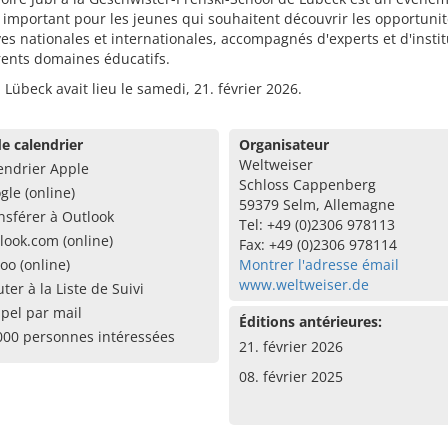
 important pour les jeunes qui souhaitent découvrir les opportuni
es nationales et internationales, accompagnés d'experts et d'instit
rents domaines éducatifs.
à Lübeck avait lieu le samedi, 21. février 2026.
e calendrier
Organisateur
Weltweiser
endrier Apple
Schloss Cappenberg
gle (online)
59379 Selm, Allemagne
nsférer à Outlook
Tel: +49 (0)2306 978113
look.com (online)
Fax: +49 (0)2306 978114
oo (online)
Montrer l'adresse émail
www.weltweiser.de
uter à la Liste de Suivi
pel par mail
Éditions antérieures:
000 personnes intéressées
21. février 2026
08. février 2025