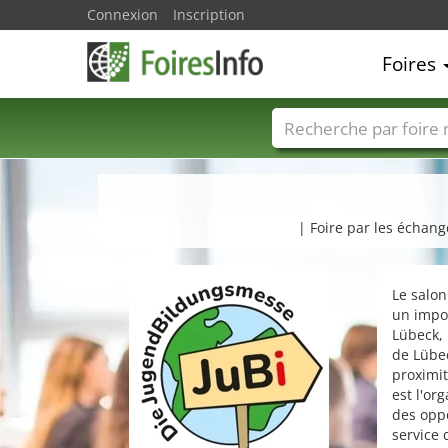
Connexion
Inscription
Foires
Foire noms
Pays
| Foire par les échang
Le salon
un impor
Lübeck, 
de Lübec
proximit
est l'or
des oppo
service