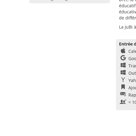
éducatif
éducativ
de diffé
La JuBi 
Entrée d
Cal
Goo
Tra
Out
Yah
Ajo
Rap
< 1