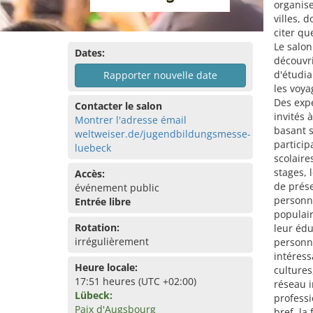
organis
villes, 
citer q
Le salon
Dates:
découvri
d'étudia
Rapporter nouvelle date
les voya
Des expe
Contacter le salon
invités 
Montrer l'adresse émail
basant s
weltweiser.de/jugendbildungsmesse-
partici
luebeck
scolaire
stages, 
Accès:
de prés
événement public
personne
Entrée libre
populair
Rotation:
leur édu
irrégulièrement
personne
intéress
Heure locale:
cultures
17:51 heures (UTC +02:00)
réseau i
Lübeck:
professi
Paix d'Augsbourg
bref, la