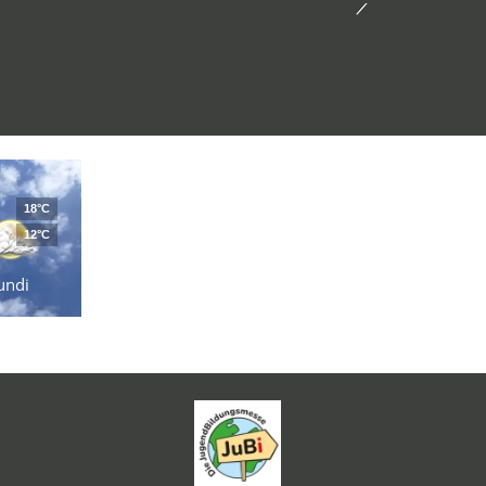
18°C
12°C
undi