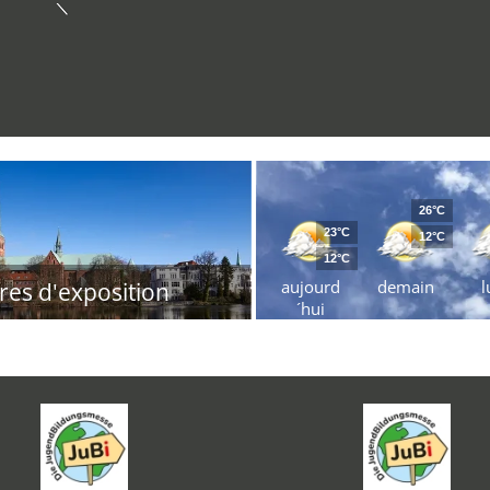
26°C
23°C
12°C
12°C
aujourd
demain
l
res d'exposition
´hui