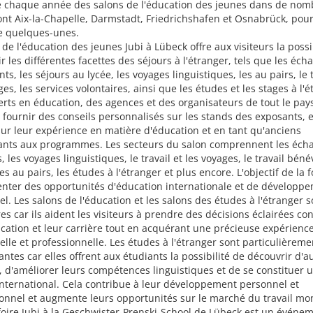
e chaque année des salons de l'éducation des jeunes dans de no
dont Aix-la-Chapelle, Darmstadt, Friedrichshafen et Osnabrück, pou
ue quelques-unes.
 de l'éducation des jeunes Jubi à Lübeck offre aux visiteurs la possi
r les différentes facettes des séjours à l'étranger, tels que les éch
nts, les séjours au lycée, les voyages linguistiques, les au pairs, le t
ges, les services volontaires, ainsi que les études et les stages à l'é
rts en éducation, des agences et des organisateurs de tout le pay
à fournir des conseils personnalisés sur les stands des exposants, 
ur leur expérience en matière d'éducation et en tant qu'anciens
pants aux programmes. Les secteurs du salon comprennent les éch
s, les voyages linguistiques, le travail et les voyages, le travail béné
les au pairs, les études à l'étranger et plus encore. L'objectif de la f
enter des opportunités d'éducation internationale et de développ
l. Les salons de l'éducation et les salons des études à l'étranger s
es car ils aident les visiteurs à prendre des décisions éclairées co
cation et leur carrière tout en acquérant une précieuse expérienc
lle et professionnelle. Les études à l'étranger sont particulièreme
antes car elles offrent aux étudiants la possibilité de découvrir d'a
, d'améliorer leurs compétences linguistiques et de se constituer 
nternational. Cela contribue à leur développement personnel et
onnel et augmente leurs opportunités sur le marché du travail mon
 foire Jubi à la Geschwister-Prenski-School de Lübeck est un événe