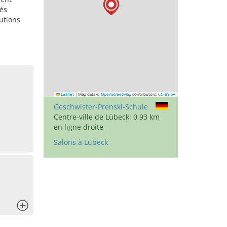
tés
utions
Leaflet
|
Map data ©
OpenStreetMap
contributors,
CC-BY-SA
Geschwister-Prenski-Schule
Centre-ville de Lübeck: 0,93 km
en ligne droite
Salons à Lübeck
x