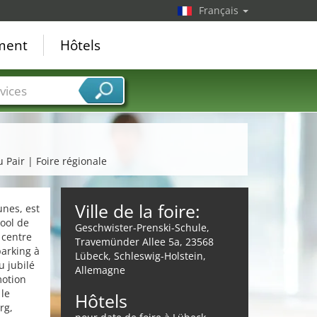
Français
ement
Hôtels
vices
 Pair | Foire régionale
Ville de la foire:
unes, est
ool de
Geschwister-Prenski-Schule,
 centre
Travemünder Allee 5a, 23568
parking à
Lübeck, Schleswig-Holstein,
u jubilé
Allemagne
motion
 le
Hôtels
rg,