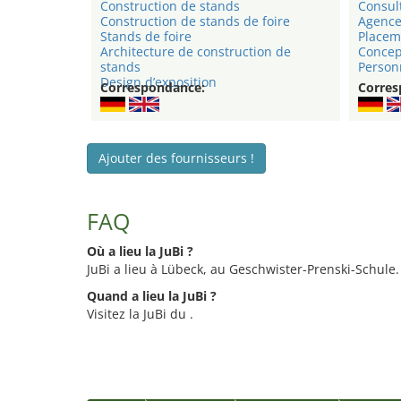
Construction de stands
Consul
Construction de stands de foire
Agence
Stands de foire
Placem
Architecture de construction de
Concep
stands
Person
Design d’exposition
Correspondance:
Corres
Ajouter des fournisseurs !
FAQ
Où a lieu la JuBi ?
JuBi a lieu à Lübeck, au Geschwister-Prenski-Schule.
Quand a lieu la JuBi ?
Visitez la JuBi du .