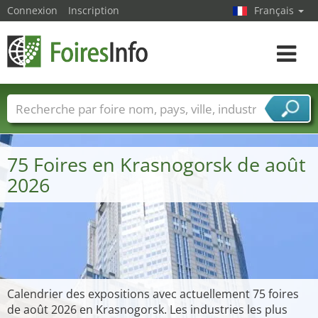
Connexion
Inscription
Français
Toggle
navigat
Foire noms
Pays
Villes
Secteurs de foire
Secteurs du fournisseur de services
75 Foires en Krasnogorsk de août
2026
Calendrier des expositions avec actuellement 75 foires
de août 2026 en Krasnogorsk. Les industries les plus