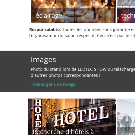
éclairage
tech
Responsabilité:
Toutes les données sans garantie et 
l’organisateur du salon respectif. Ceci n’est pas le sit
Images
Photo du stand lors de LEDTEC SHOW ou télécharg
d'autres photos correspondantes !
Téléharger une image
Recherche d'hôtels à
Cent