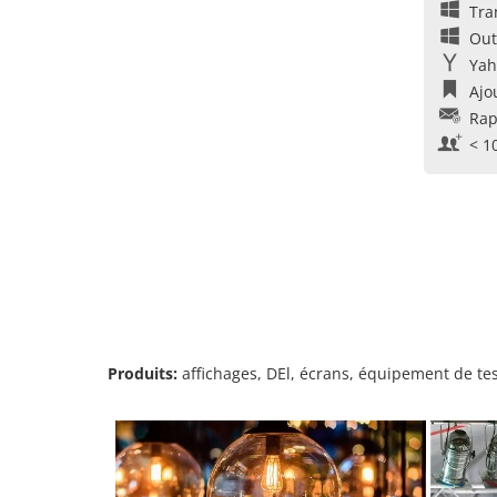
Tra
Out
Yah
Ajo
Rap
< 1
Produits:
affichages, DEl, écrans, équipement de te