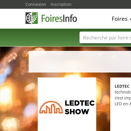
Connexion
Inscription
Foires
Foire noms
Pays
LEDTEC
technolo
s’est im
LED en A