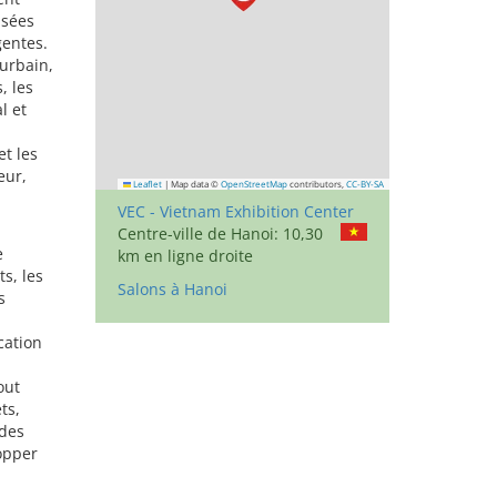
asées
gentes.
 urbain,
, les
l et
et les
eur,
Leaflet
|
Map data ©
OpenStreetMap
contributors,
CC-BY-SA
VEC - Vietnam Exhibition Center
Centre-ville de Hanoi: 10,30
e
km en ligne droite
s, les
Salons à Hanoi
s
cation
out
ts,
 des
lopper