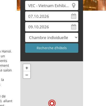
à Hanoï.
r un
ments
lement
+
Le salon
−
 la
s
é de
, allant
ent