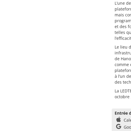
L’une de
platefor
mais com
program
et des 
telles q
l’effica
Le lieu 
infrastr
de Hanoï
comme d
platefo
à l’un d
des tech
La LEDTE
octobre 
Entrée d
Cal
Goo