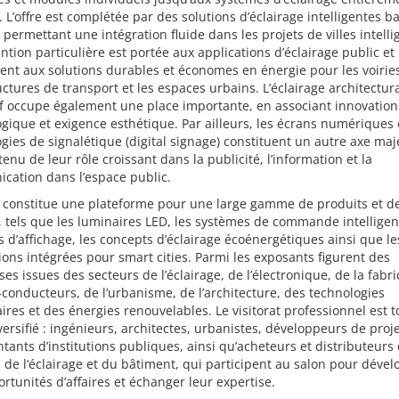
. L’offre est complétée par des solutions d’éclairage intelligentes b
T, permettant une intégration fluide dans les projets de villes intelli
ntion particulière est portée aux applications d’éclairage public et
t aux solutions durables et économes en énergie pour les voiries
uctures de transport et les espaces urbains. L’éclairage architectura
f occupe également une place importante, en associant innovation
gique et exigence esthétique. Par ailleurs, les écrans numériques 
gies de signalétique (digital signage) constituent un autre axe maj
enu de leur rôle croissant dans la publicité, l’information et la
cation dans l’espace public.
n constitue une plateforme pour une large gamme de produits et d
, tels que les luminaires LED, les systèmes de commande intelligent
s d’affichage, les concepts d’éclairage écoénergétiques ainsi que le
ions intégrées pour smart cities. Parmi les exposants figurent des
ses issues des secteurs de l’éclairage, de l’électronique, de la fabri
conducteurs, de l’urbanisme, de l’architecture, des technologies
aires et des énergies renouvelables. Le visitorat professionnel est t
versifié : ingénieurs, architectes, urbanistes, développeurs de proje
tants d’institutions publiques, ainsi qu’acheteurs et distributeurs
 de l’éclairage et du bâtiment, qui participent au salon pour déve
rtunités d’affaires et échanger leur expertise.