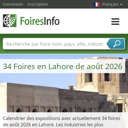
Connexion
Inscription
Français
Toggle
navigat
Foire noms
Pays
Villes
Secteurs de foire
Secteurs du fournisseur de services
34 Foires en Lahore de août 2026
Calendrier des expositions avec actuellement 34 foires
de août 2026 en Lahore. Les industries les plus