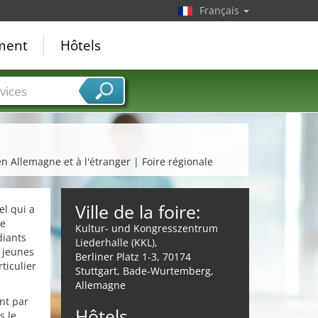
Français
ement
Hôtels
vices
n Allemagne et à l'étranger | Foire régionale
Ville de la foire:
l qui a
re
Kultur- und Kongresszentrum
diants
Liederhalle (KKL),
 jeunes
Berliner Platz 1-3, 70174
ticulier
Stuttgart, Bade-Wurtemberg,
Allemagne
nt par
Hôtels
s le