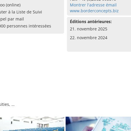
oo (online)
Montrer l'adresse émail
www.borderconcepts.biz
uter à la Liste de Suivi
pel par mail
Éditions antérieures:
000 personnes intéressées
21. novembre 2025
22. novembre 2024
ities, …