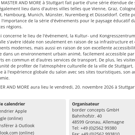
 MASTER AND MORE à Stuttgart fait partie d'une série étendue de 
également lieu dans d'autres villes telles que Vienne, Graz, Cologn
rt, Hambourg, Munich, Münster, Nuremberg et Düsseldorf. Cette p
 l'importance de la série d'événements pour le paysage éducatif d
tes régions.
i concerne le lieu de l'événement, la Kultur- und Kongresszentru
lle s'avère idéale non seulement en raison de sa infrastructure et
nts modernes, mais aussi en raison de son excellente accessibilit
e dans un environnement urbain animé, facilement accessible par 
ts en commun et d'autres services de transport. De plus, les visite
unité de profiter de l'atmosphère culturelle de la ville de Stuttgart,
e à l'expérience globale du salon avec ses sites touristiques, son ar
omie.
ER AND MORE aura lieu le vendredi, 20. novembre 2026 à Stuttgar
e calendrier
Organisateur
border concepts GmbH
endrier Apple
Bahnhofstr. 40
gle (online)
48599 Gronau, Allemagne
nsférer à Outlook
Tel: +49 (0)2562 99380
look.com (online)
Fax: +49 (0)2562 993810