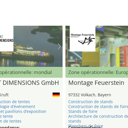
opérationnelle: mondial
Zone opérationnelle: Eur
T DIMENSIONS GmbH
Montage Feuerstein
Kruft
97332 Volkach, Bayern
uction de tentes
Construction de stands
logie d’événement
Construction de stands de foir
et pavillons d’exposition
Stands de foire
e tente
Architecture de construction d
n de tentes
stands
Planchers de foire
pondance:
Correspondance: