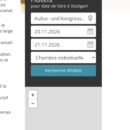
ces
pour date de foire à Stuttgart
promet
 le
e large
conseil
ation,
es et
t la
+
cisif
−
verses