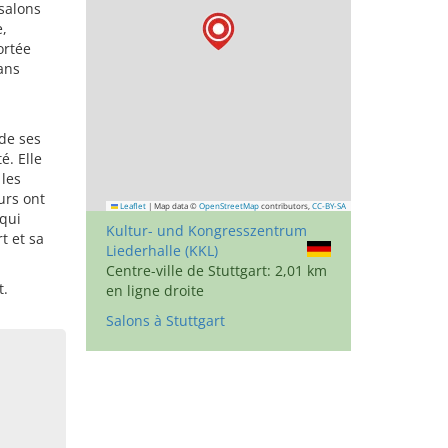
salons
e,
ortée
ans
m
 de ses
é. Elle
les
urs ont
Leaflet
|
Map data ©
OpenStreetMap
contributors,
CC-BY-SA
 qui
Kultur- und Kongresszentrum
t et sa
Liederhalle (KKL)
Centre-ville de Stuttgart: 2,01 km
t.
en ligne droite
Salons à Stuttgart