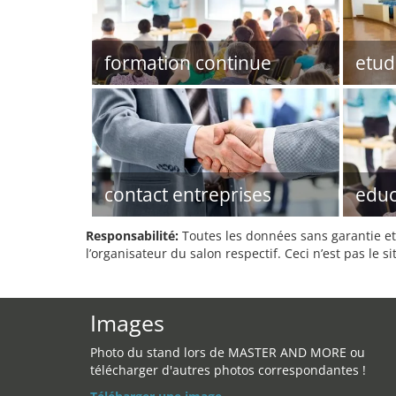
formation continue
etud
contact entreprises
educ
Responsabilité:
Toutes les données sans garantie et 
l’organisateur du salon respectif. Ceci n’est pas le sit
Images
Photo du stand lors de MASTER AND MORE ou
télécharger d'autres photos correspondantes !