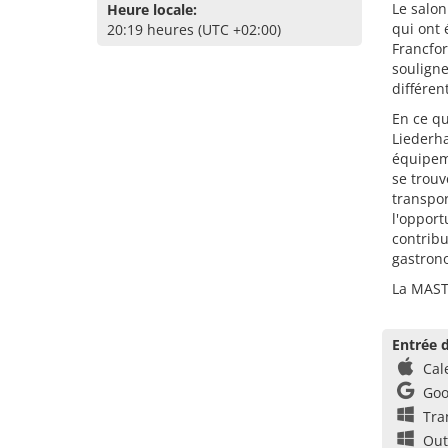
Le salon
Heure locale:
qui ont 
20:19 heures (UTC +02:00)
Francfo
souligne
différen
En ce qu
Liederha
équipeme
se trouv
transpor
l'opport
contribu
gastron
La MAST
Entrée d
Cal
Goo
Tra
Out