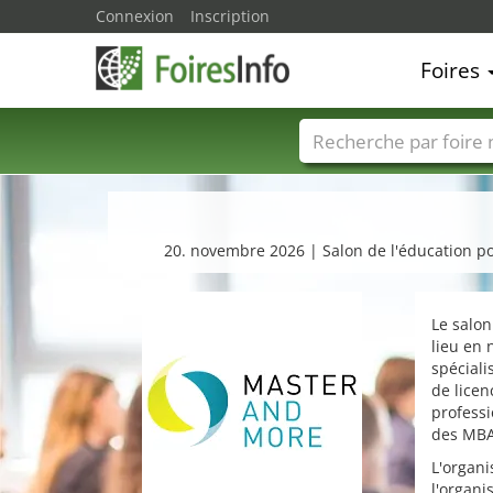
Connexion
Inscription
Foires
Foire noms
Pays
20. novembre 2026 | Salon de l'éducation pou
Le salo
lieu en 
spéciali
de licen
professi
des MBA
L'organ
l'organi