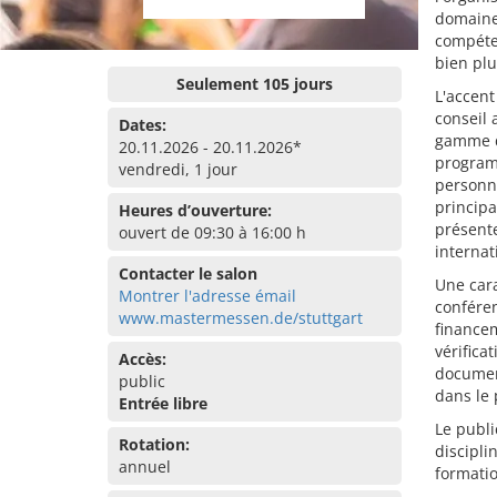
domaine 
compéte
bien plu
Seulement 105 jours
L'accen
conseil 
Dates:
gamme de
20.11.2026 - 20.11.2026*
program
vendredi, 1 jour
personne
principa
Heures d’ouverture:
présente
ouvert de 09:30 à 16:00 h
internat
Contacter le salon
Une cara
Montrer l'adresse émail
conféren
www.mastermessen.de/stuttgart
financem
vérifica
Accès:
document
public
dans le
Entrée libre
Le publi
Rotation:
discipli
annuel
formatio