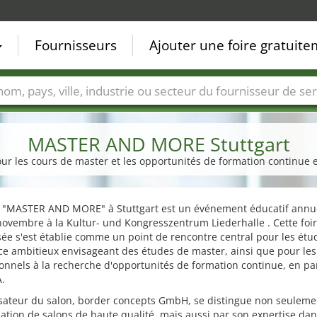
Fournisseurs
Ajouter une foire gratuit
Villes
Secteurs de foire
Secteurs du fournisseur de ser
MASTER AND MORE Stuttgart
r les cours de master et les opportunités de formation continue e
n "MASTER AND MORE" à Stuttgart est un événement éducatif annue
novembre à la Kultur- und Kongresszentrum Liederhalle . Cette foi
sée s'est établie comme un point de rencontre central pour les étu
ce ambitieux envisageant des études de master, ainsi que pour les
onnels à la recherche d'opportunités de formation continue, en par
.
isateur du salon, border concepts GmbH, se distingue non seuleme
sation de salons de haute qualité, mais aussi par son expertise dan