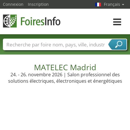
Connexion
Inscription
Français
Toggle
navigat
Foire noms
Pays
Villes
Secteurs de foire
Secteurs du fournisseur de services
MATELEC Madrid
24. - 26. novembre 2026 | Salon professionnel des
solutions électriques, électroniques et énergétiques