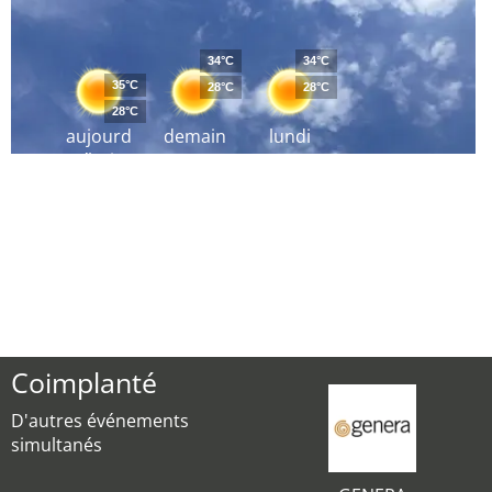
34°C
34°C
35°C
28°C
28°C
28°C
aujourd
demain
lundi
´hui
Coimplanté
D'autres événements
simultanés