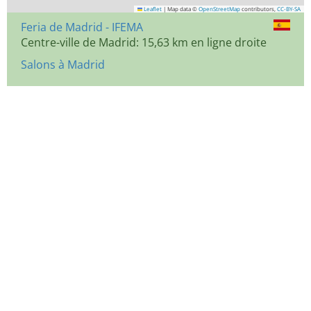
Leaflet
|
Map data ©
OpenStreetMap
contributors,
CC-BY-SA
Feria de Madrid - IFEMA
Centre-ville de Madrid: 15,63 km en ligne droite
Salons à Madrid