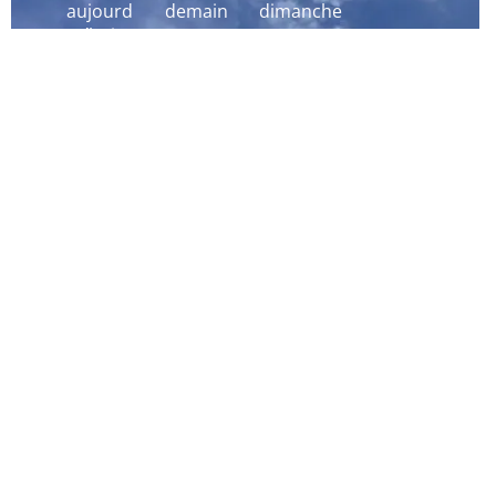
aujourd
demain
dimanche
´hui