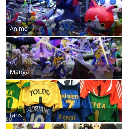
Anime
Manga
fans