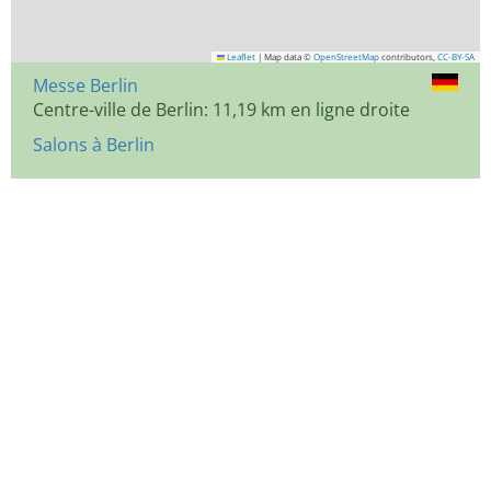
Leaflet
|
Map data ©
OpenStreetMap
contributors,
CC-BY-SA
Messe Berlin
Centre-ville de Berlin: 11,19 km en ligne droite
Salons à Berlin