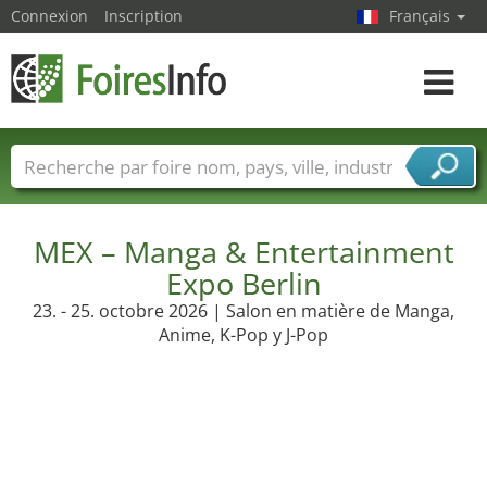
Connexion
Inscription
Français
Toggle
navigat
Foire noms
Pays
Villes
Secteurs de foire
Secteurs du fournisseur de services
MEX – Manga & Entertainment
Expo Berlin
23. - 25. octobre 2026 | Salon en matière de Manga,
Anime, K-Pop y J-Pop