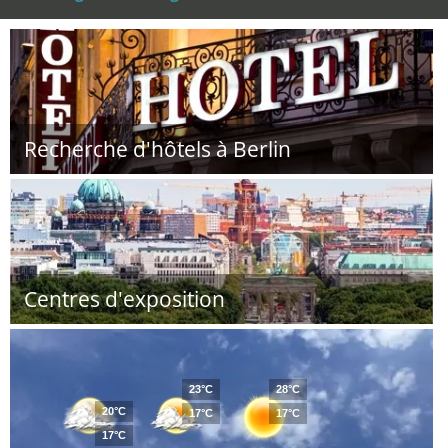
Recherche d'hôtels à Berlin
Centres d'exposition
23°C
28°C
20°C
17°C
17°C
17°C