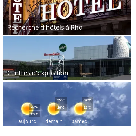
Recherche d'hôtels à Rho
Centres d'exposition
35°C
34°C
32°C
26°C
26°C
26°C
aujourd
demain
samedi
´hui