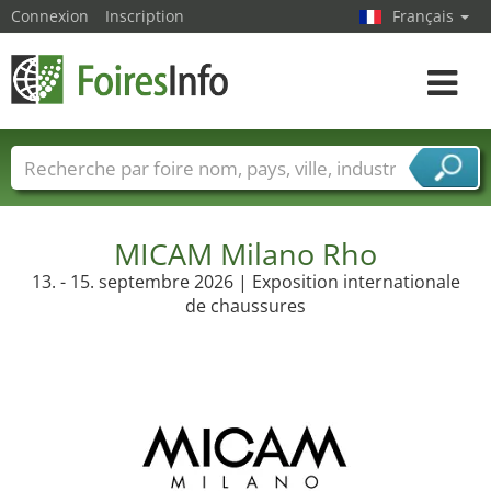
Connexion
Inscription
Français
Toggle
navigat
Foire noms
Pays
Villes
Secteurs de foire
Secteurs du fournisseur de services
MICAM Milano Rho
13. - 15. septembre 2026 | Exposition internationale
de chaussures