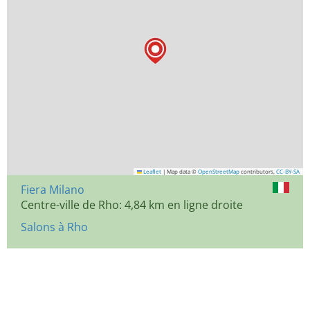
Leaflet
|
Map data ©
OpenStreetMap
contributors,
CC-BY-SA
Fiera Milano
Centre-ville de Rho: 4,84 km en ligne droite
Salons à Rho