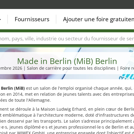
Fournisseurs
Ajouter une foire gratuit
Villes
Secteurs de foire
Secteurs du fournisseur de ser
Made in Berlin (MiB) Berlin
mbre 2026 | Salon de carrière pour toutes les disciplines | Foire 
Berlin (MiB)
est un salon de l'emploi organisé chaque année, qui,
ion en 2014, met en relation de jeunes talents avec des entreprise
es de toute l'Allemagne.
ent se déroule à la Maison Ludwig Erhard, en plein cœur de Berli
 emblématique à l'architecture moderne, doté d'infrastructures d
bien desservi par les transports. Le salon s’adresse principalement
·e·s, jeunes diplômé·e·s et jeunes professionnel·le·s de Berlin et au
nisé par WIWEX GmbH, une entreprise engagée dont l’objectif est 