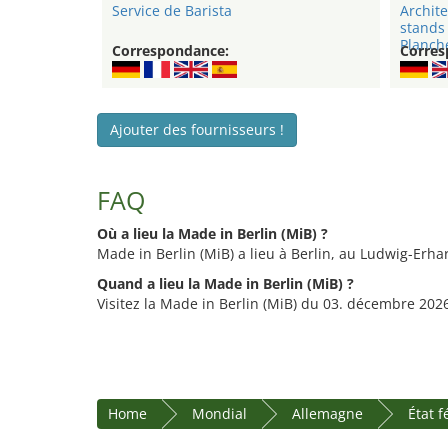
Service de Barista
Archite
stands
Planche
Correspondance:
Corres
Ajouter des fournisseurs !
FAQ
Où a lieu la Made in Berlin (MiB) ?
Made in Berlin (MiB) a lieu à Berlin, au Ludwig-Erha
Quand a lieu la Made in Berlin (MiB) ?
Visitez la Made in Berlin (MiB) du 03. décembre 202
Home
Mondial
Allemagne
État f