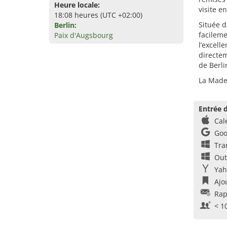
Heure locale:
visite e
18:08 heures (UTC +02:00)
Située d
Berlin:
facileme
Paix d'Augsbourg
l’excell
directem
de Berli
La Made 
Entrée d
Cal
Goo
Tra
Out
Yah
Ajo
Rap
< 1