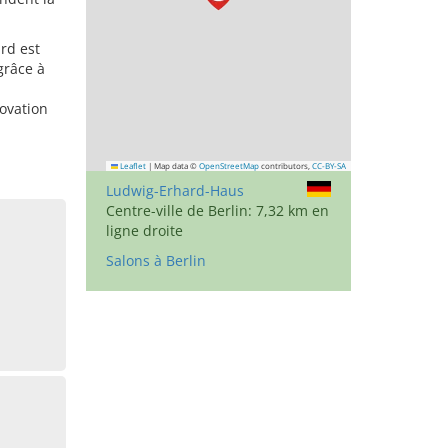
rd est
grâce à
novation
Leaflet
|
Map data ©
OpenStreetMap
contributors,
CC-BY-SA
Ludwig-Erhard-Haus
Centre-ville de Berlin: 7,32 km en
ligne droite
Salons à Berlin