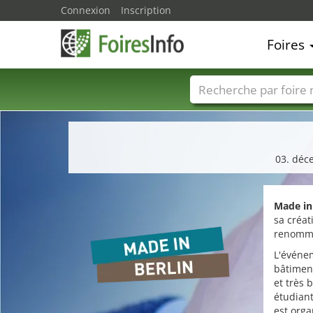
Connexion
Inscription
Foires
Foire noms
Pays
03. déce
Made in 
sa créat
renommé
L'événem
bâtiment
et très 
étudiant
est orga