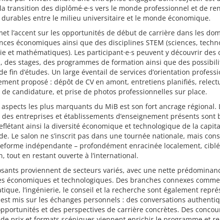
r la transition des diplômé·e·s vers le monde professionnel et de re
s durables entre le milieu universitaire et le monde économique.
et l’accent sur les opportunités de début de carrière dans les do
nces économiques ainsi que des disciplines STEM (sciences, techno
ie et mathématiques). Les participant·e·s peuvent y découvrir des 
, des stages, des programmes de formation ainsi que des possibili
de fin d’études. Un large éventail de services d’orientation profess
ement proposé : dépôt de CV en amont, entretiens planifiés, relect
 de candidature, et prise de photos professionnelles sur place.
 aspects les plus marquants du MiB est son fort ancrage régional. 
 des entreprises et établissements d’enseignement présents sont 
reflétant ainsi la diversité économique et technologique de la capita
e. Le salon ne s’inscrit pas dans une tournée nationale, mais cons
teforme indépendante – profondément enracinée localement, ciblé
n, tout en restant ouverte à l’international.
osants proviennent de secteurs variés, avec une nette prédominan
s économiques et technologiques. Des branches connexes comme
atique, l’ingénierie, le conseil et la recherche sont également repr
 est mis sur les échanges personnels : des conversations authenti
opportunités et des perspectives de carrière concrètes. Des concou
de prix et formats scéniques viennent enrichir le programme et re