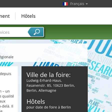
Français
ement
Hôtels
vices
régionale
Ville de la foire:
 depuis
s
Ludwig-Erhard-Haus,
Fasanenstr. 85, 10623 Berlin,
Berlin, Allemagne
n – un
e qualité
Hôtels
 aux
-delà. Il
pour date de foire à Berlin
de