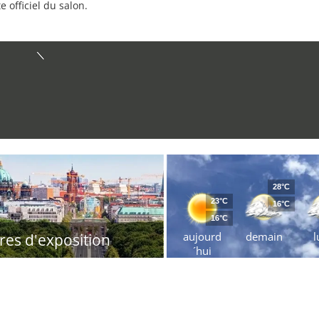
e officiel du salon.
28°C
23°C
16°C
16°C
aujourd
demain
l
res d'exposition
´hui