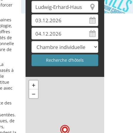
nforcer
maines
logie,
offres
tés de
ionnelle
ure de
La
basés à
le
titue
+
e avec
−
ce des
ésentées.
ques, de
rs,
ndent la