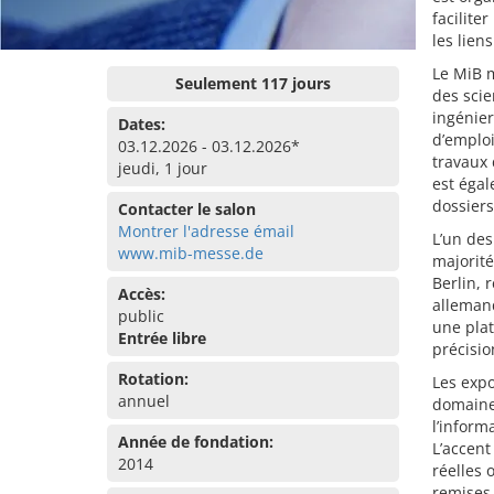
facilite
les lien
Le MiB m
Seulement 117 jours
des scie
ingénier
Dates:
d’emploi
03.12.2026 - 03.12.2026*
travaux 
jeudi, 1 jour
est égal
dossiers
Contacter le salon
Montrer l'adresse émail
L’un des
www.mib-messe.de
majorité
Berlin, 
Accès:
allemand
public
une pla
Entrée libre
précisio
Rotation:
Les exp
annuel
domaine
l’inform
Année de fondation:
L’accent
2014
réelles 
remises 