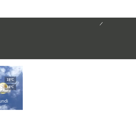
19°C
16°C
undi