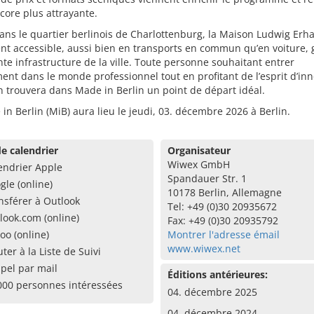
ncore plus attrayante.
ans le quartier berlinois de Charlottenburg, la Maison Ludwig Erha
nt accessible, aussi bien en transports en commun qu’en voiture, 
ente infrastructure de la ville. Toute personne souhaitant entrer
ent dans le monde professionnel tout en profitant de l’esprit d’in
n trouvera dans Made in Berlin un point de départ idéal.
in Berlin (MiB) aura lieu le jeudi, 03. décembre 2026 à Berlin.
e calendrier
Organisateur
Wiwex GmbH
endrier Apple
Spandauer Str. 1
gle (online)
10178 Berlin, Allemagne
nsférer à Outlook
Tel: +49 (0)30 20935672
look.com (online)
Fax: +49 (0)30 20935792
oo (online)
Montrer l'adresse émail
www.wiwex.net
uter à la Liste de Suivi
pel par mail
Éditions antérieures:
000 personnes intéressées
04. décembre 2025
04. décembre 2024