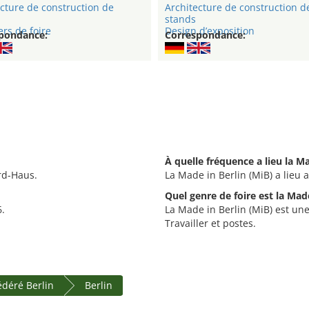
cture de construction de
Architecture de construction d
stands
rs de foire
Design d’exposition
pondance:
Correspondance:
À quelle fréquence a lieu la Ma
rd-Haus.
La Made in Berlin (MiB) a lieu 
Quel genre de foire est la Made
6.
La Made in Berlin (MiB) est une 
Travailler et postes.
édéré Berlin
Berlin