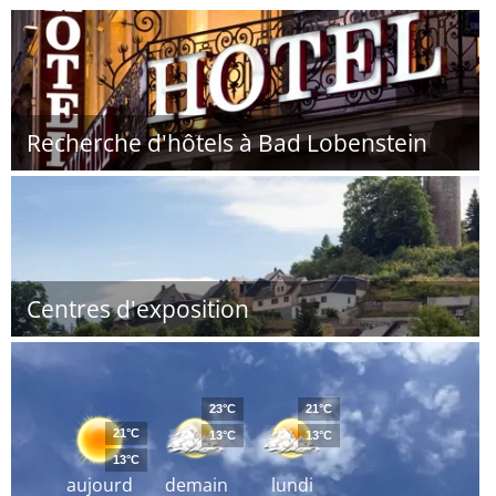
Recherche d'hôtels à Bad Lobenstein
Centres d'exposition
23°C
21°C
21°C
13°C
13°C
13°C
aujourd
demain
lundi