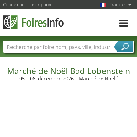
Connexion
Inscription
Français
Toggle
navigat
Foire noms
Pays
Villes
Secteurs de foire
Secteurs du fournisseur de services
Marché de Noël Bad Lobenstein
05. - 06. décembre 2026 | Marché de Noël ´