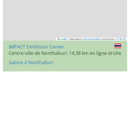
Leaflet
|
Map data ©
OpenStreetMap
contributors,
CC-BY-SA
IMPACT Exhibition Center
Centre-ville de Nonthaburi: 14,38 km en ligne droite
Salons à Nonthaburi