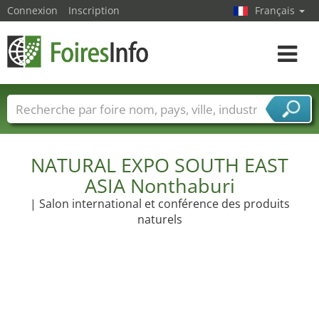
Connexion
Inscription
Français
Toggle
navigat
Foire noms
Pays
Villes
Secteurs de foire
Secteurs du fournisseur de services
NATURAL EXPO SOUTH EAST
ASIA Nonthaburi
| Salon international et conférence des produits
naturels