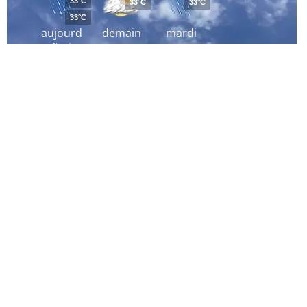
33°C
33°C
33°C
33°C
aujourd
demain
mardi
´hui