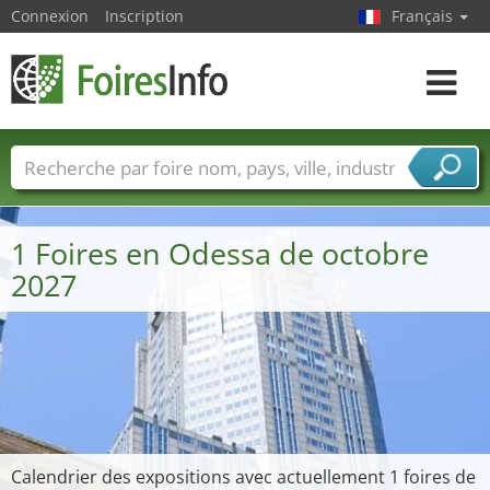
Connexion
Inscription
Français
Toggle
navigat
Foire noms
Pays
Villes
Secteurs de foire
Secteurs du fournisseur de services
1 Foires en Odessa de octobre
2027
Calendrier des expositions avec actuellement 1 foires de