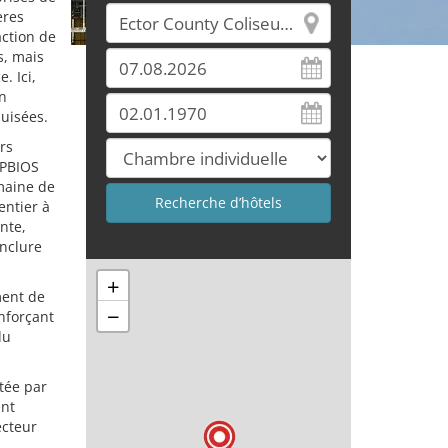
ères
action de
s, mais
. Ici,
en
uisées.
rs
 PBIOS
maine de
entier à
nte,
onclure
+
ment de
−
enforçant
du
rtée par
ent
ecteur