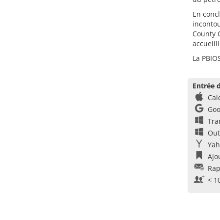
En concl
incontou
County 
accueill
La PBIOS
Entrée d
Cal
Goo
Tra
Out
Yah
Ajo
Rap
< 1