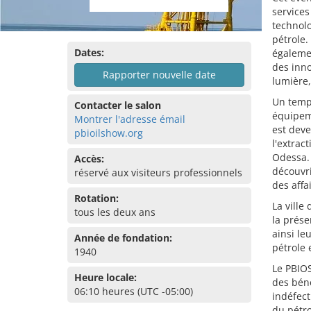
services
technolo
pétrole.
Dates:
égalemen
des inno
Rapporter nouvelle date
lumière
Un temps
Contacter le salon
équipem
Montrer l'adresse émail
est dev
pbioilshow.org
l'extrac
Odessa. 
Accès:
découvri
réservé aux visiteurs professionnels
des affa
Rotation:
La ville
tous les deux ans
la prése
ainsi le
Année de fondation:
pétrole 
1940
Le PBIOS
Heure locale:
des béné
06:10 heures (UTC -05:00)
indéfect
du pétro