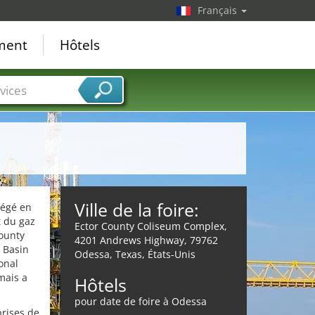
Français
ement
Hôtels
vices
Ville de la foire:
régé en
t du gaz
Ector County Coliseum Complex,
County
4201 Andrews Highway, 79762
 Basin
Odessa, Texas, États-Unis
onal
mais a
Hôtels
pour date de foire à Odessa
prises de