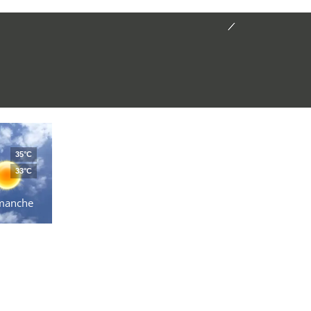
35°C
33°C
manche