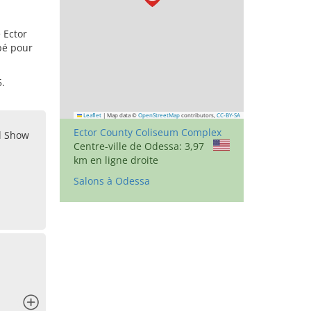
 Ector
pé pour
5.
Leaflet
|
Map data ©
OpenStreetMap
contributors,
CC-BY-SA
Ector County Coliseum Complex
il Show
Centre-ville de Odessa: 3,97
km en ligne droite
Salons à Odessa
x