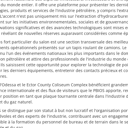
 du monde entier. Il offre une plateforme pour présenter les derni
gies, produits et services de l'industrie pétrolière, y compris l'extr
 L'accent n'est pas uniquement mis sur l'extraction d'hydrocarbure
t sur les initiatives environnementales, sociales et de gouvernance
vations significatives et des avancées technologiques sont mises 
, révélant de nouvelles réserves auparavant considérées comme ép
 fort particulier du salon est une section transversale des meilleu
ents opérationnels présentés sur un tapis roulant de camions. Le
enu l'un des événements nationaux les plus importants dans le do
tion pétrolière et attire des professionnels de l'industrie du monde 
Ils saisissent cette opportunité pour explorer la technologie de poi
r les derniers équipements, entretenir des contacts précieux et c
ires.
 d'Odessa et le Ector County Coliseum Complex bénéficient grande
nce internationale et des flux de visiteurs que le PBIOS apporte, r
ur position en tant que plaque tournante centrale dans l'industrie 
et du gaz naturel.
 se distingue par son statut à but non lucratif et l'organisation po
voles et des experts de l'industrie, contribuant avec un engagem
ible à la formation du personnel de bureau et de terrain dans le s
le et du gaz.