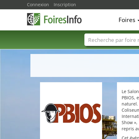
Connexion
Inscription
Foires
Foire noms
Pays
Le Salon
PBIOS, e
naturel.
Coliseu
Internat
Show »,
repris a
Cet évén