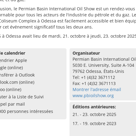
usion, le Permian Basin International Oil Show est un rendez-vous
rnable pour tous les acteurs de l'industrie du pétrole et du gaz. Le
Coliseum Complex à Odessa est facilement accessible et bien équi
ir cet événement significatif tous les deux ans.
 à Odessa avait lieu de mardi, 21. octobre à jeudi, 23. octobre 202
e calendrier
Organisateur
Permian Basin International O
endrier Apple
5030 E. University, Suite A-104
gle (online)
79762 Odessa, États-Unis
nsférer à Outlook
Tel: +1 (4)32 3671112
look.com (online)
Fax: +1 (4)32 3671113
oo (online)
Montrer l'adresse émail
www.pbioilshow.org
uter à la Liste de Suivi
pel par mail
Éditions antérieures:
000 personnes intéressées
21. - 23. octobre 2025
17. - 19. octobre 2023