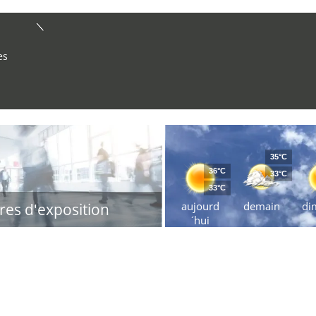
es
35°C
36°C
33°C
33°C
aujourd
demain
di
res d'exposition
´hui