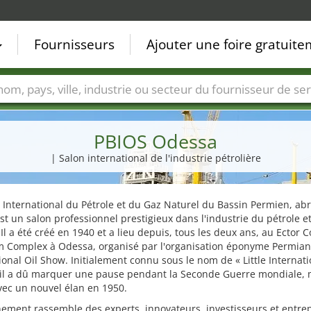
Fournisseurs
Ajouter une foire gratuit
Villes
Secteurs de foire
Secteurs du fournisseur de ser
PBIOS Odessa
| Salon international de l'industrie pétrolière
 International du Pétrole et du Gaz Naturel du Bassin Permien, ab
st un salon professionnel prestigieux dans l'industrie du pétrole e
 Il a été créé en 1940 et a lieu depuis, tous les deux ans, au Ector 
m Complex à Odessa, organisé par l'organisation éponyme Permian
ional Oil Show. Initialement connu sous le nom de « Little Internati
 il a dû marquer une pause pendant la Seconde Guerre mondiale, 
vec un nouvel élan en 1950.
ement rassemble des experts, innovateurs, investisseurs et entre