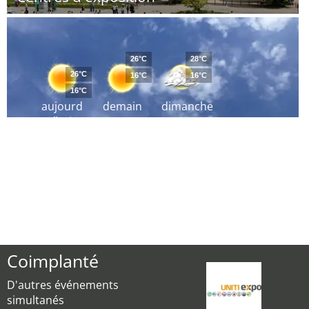
26°C
28°C
26°C
16°C
16°C
16°C
aujourd
demain
dimanche
´hui
Coimplanté
D'autres événements
simultanés