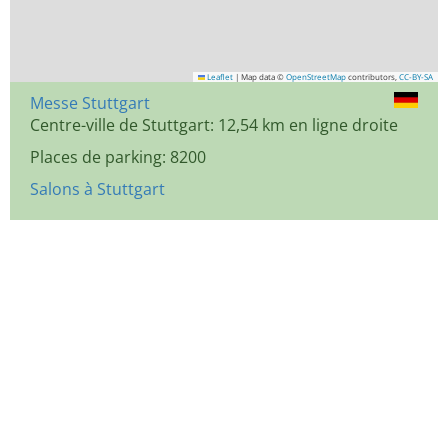
Leaflet
|
Map data ©
OpenStreetMap
contributors,
CC-BY-SA
Messe Stuttgart
Centre-ville de Stuttgart: 12,54 km en ligne droite
Places de parking: 8200
Salons à Stuttgart