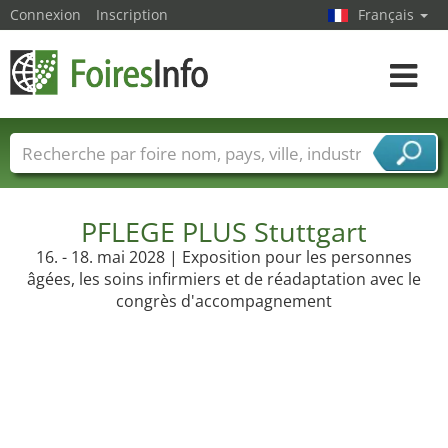
Connexion
Inscription
Français
Toggle
navigat
Foire noms
Pays
Villes
Secteurs de foire
Secteurs du fournisseur de services
PFLEGE PLUS Stuttgart
16. - 18. mai 2028 | Exposition pour les personnes
âgées, les soins infirmiers et de réadaptation avec le
congrès d'accompagnement