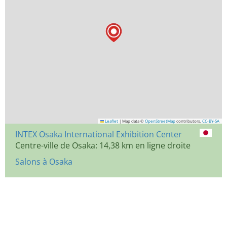
Leaflet
|
Map data ©
OpenStreetMap
contributors,
CC-BY-SA
INTEX Osaka International Exhibition Center
Centre-ville de Osaka: 14,38 km en ligne droite
Salons à Osaka