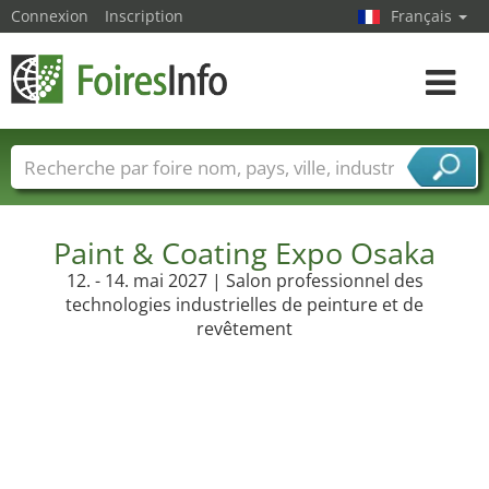
Connexion
Inscription
Français
Toggle
navigat
Foire noms
Pays
Villes
Secteurs de foire
Secteurs du fournisseur de services
Paint & Coating Expo Osaka
12. - 14. mai 2027 | Salon professionnel des
technologies industrielles de peinture et de
revêtement