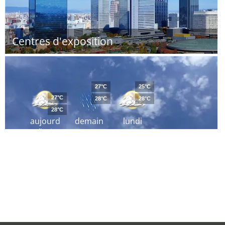
Centres d'exposition
27°C
25°C
27°C
28°C
28°C
28°C
aujourd
demain
lundi
´hui