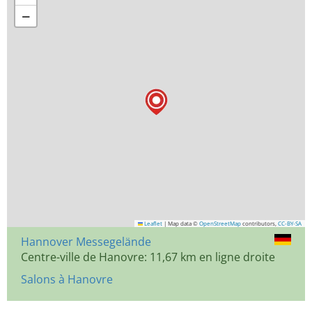
−
Leaflet
|
Map data ©
OpenStreetMap
contributors,
CC-BY-SA
Hannover Messegelände
Centre-ville de Hanovre: 11,67 km en ligne droite
Salons à Hanovre