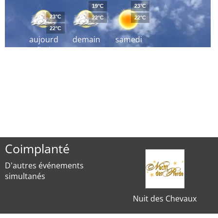
19°C
23°C
23°C
22°C
22°C
22°C
aujourd
demain
samedi
´hui
Coimplanté
D'autres événements
simultanés
Nuit des Chevaux