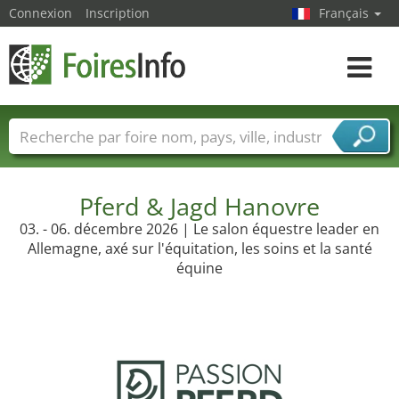
Connexion
Inscription
Français
Toggle
navigat
Foire noms
Pays
Villes
Secteurs de foire
Secteurs du fournisseur de services
Pferd & Jagd Hanovre
03. - 06. décembre 2026 | Le salon équestre leader en
Allemagne, axé sur l'équitation, les soins et la santé
équine