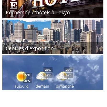
Recherche d'hôtels à Tōkyō
Centres d'exposition
25°C
25°C
27°C
28°C
28°C
28°C
aujourd
demain
dimanche
´hui