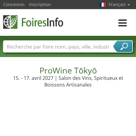
Connexion
Inscription
Français
Toggle
navigat
Foire noms
Pays
Villes
Secteurs de foire
Secteurs du fournisseur de services
ProWine Tōkyō
15. - 17. avril 2027 | Salon des Vins, Spiritueux et
Boissons Artisanales