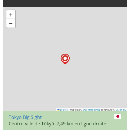
+
−
Leaflet
|
Map data ©
OpenStreetMap
contributors,
CC-BY-SA
Tokyo Big Sight
Centre-ville de Tōkyō: 7,49 km en ligne droite