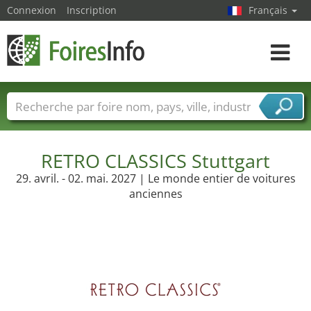
Connexion
Inscription
Français
Toggle
navigat
Foire noms
Pays
Villes
Secteurs de foire
Secteurs du fournisseur de services
RETRO CLASSICS Stuttgart
29. avril. - 02. mai. 2027 | Le monde entier de voitures
anciennes