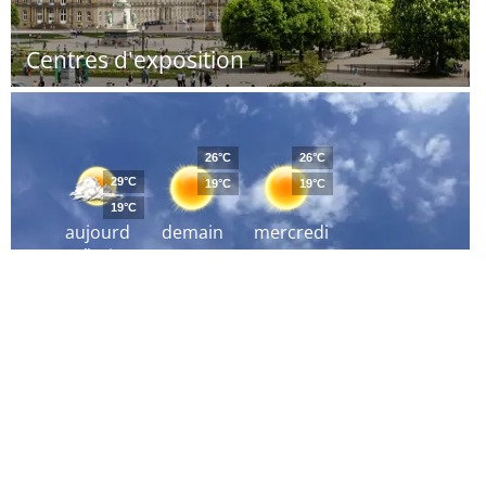
Centres d'exposition
26°C
26°C
29°C
19°C
19°C
19°C
aujourd
demain
mercredi
´hui