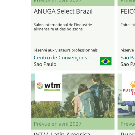
Prévue en avril 2027
Prévue
ANUGA Select Brazil
FEI
Salon international de l'industrie
Foire in
alimentaire et des boissons
réservé aux visiteurs professionnels
réservé 
Centro de Convenções - Distrito Anhembi
Sao Paulo
Sao P
Prévue en avril 2027
Prévue
WTM Latin America
Puer