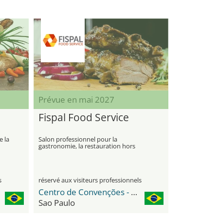
Prévue en mai 2027
Fispal Food Service
e la
Salon professionnel pour la
gastronomie, la restauration hors
domicile et les innovations dans les
services alimentaires
s
réservé aux visiteurs professionnels
Centro de Convenções - Distrito Anhembi
Sao Paulo