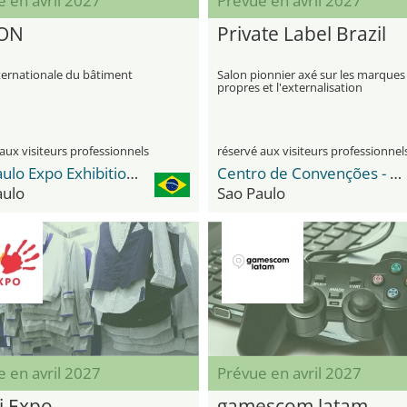
 en avril 2027
Prévue en avril 2027
CON
Private Label Brazil
ternationale du bâtiment
Salon pionnier axé sur les marques
propres et l'externalisation
aux visiteurs professionnels
réservé aux visiteurs professionnel
São Paulo Expo Exhibition & Convention Center
Centro de Convenções - Distrito Anhembi
aulo
Sao Paulo
 en avril 2027
Prévue en avril 2027
i Expo
gamescom latam