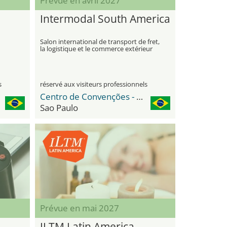
Prévue en avril 2027
Intermodal South America
Salon international de transport de fret,
la logistique et le commerce extérieur
s
réservé aux visiteurs professionnels
Centro de Convenções - Distrito Anhembi
Sao Paulo
Prévue en mai 2027
ILTM Latin America