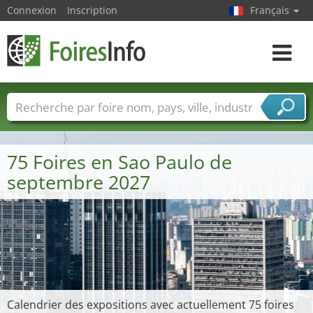
Connexion
Inscription
Français
Toggle
navigat
Foire noms
Pays
Villes
Secteurs de foire
Secteurs du fournisseur de services
75 Foires en Sao Paulo de
septembre 2027
Calendrier des expositions avec actuellement 75 foires