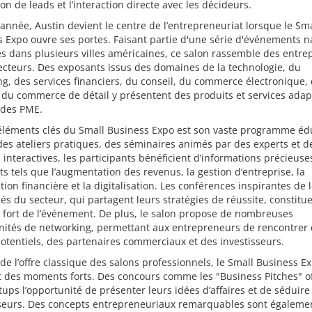
on de leads et l’interaction directe avec les décideurs.
nnée, Austin devient le centre de l’entrepreneuriat lorsque le Sma
 Expo ouvre ses portes. Faisant partie d'une série d'événements n
s dans plusieurs villes américaines, ce salon rassemble des entre
ecteurs. Des exposants issus des domaines de la technologie, du
g, des services financiers, du conseil, du commerce électronique, 
 du commerce de détail y présentent des produits et services adap
 des PME.
éléments clés du Small Business Expo est son vaste programme édu
des ateliers pratiques, des séminaires animés par des experts et d
 interactives, les participants bénéficient d’informations précieuse
ts tels que l’augmentation des revenus, la gestion d’entreprise, la
ation financière et la digitalisation. Les conférences inspirantes de 
 du secteur, qui partagent leurs stratégies de réussite, constitu
fort de l’événement. De plus, le salon propose de nombreuses
nités de networking, permettant aux entrepreneurs de rencontrer
potentiels, des partenaires commerciaux et des investisseurs.
de l’offre classique des salons professionnels, le Small Business E
 des moments forts. Des concours comme les "Business Pitches" of
tups l’opportunité de présenter leurs idées d’affaires et de séduire
sseurs. Des concepts entrepreneuriaux remarquables sont égaleme