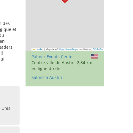
n des
gique et
 du
 en
leaders
Leaflet
|
Map data ©
OpenStreetMap
contributors,
CC-BY-SA
ll
Palmer Events Center
qui
Centre-ville de Austin: 2,84 km
en ligne droite
Salons à Austin
s-Unis