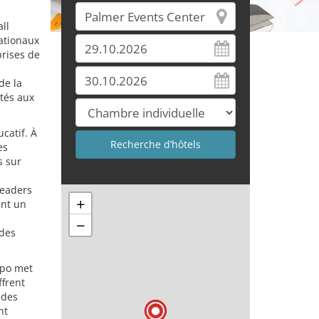
ll
ationaux
prises de
de la
tés aux
catif. À
es
s sur
leaders
+
ent un
−
 des
xpo met
frent
 des
nt