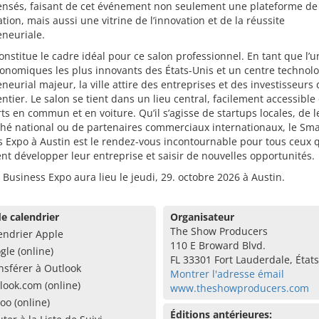
nsés, faisant de cet événement non seulement une plateforme de
tion, mais aussi une vitrine de l’innovation et de la réussite
neuriale.
onstitue le cadre idéal pour ce salon professionnel. En tant que l’u
onomiques les plus innovants des États-Unis et un centre technolo
neurial majeur, la ville attire des entreprises et des investisseurs
tier. Le salon se tient dans un lieu central, facilement accessible
ts en commun et en voiture. Qu’il s’agisse de startups locales, de 
hé national ou de partenaires commerciaux internationaux, le Sma
 Expo à Austin est le rendez-vous incontournable pour tous ceux 
nt développer leur entreprise et saisir de nouvelles opportunités.
 Business Expo aura lieu le jeudi, 29. octobre 2026 à Austin.
e calendrier
Organisateur
The Show Producers
endrier Apple
110 E Broward Blvd.
gle (online)
FL 33301 Fort Lauderdale, État
nsférer à Outlook
Montrer l'adresse émail
look.com (online)
www.theshowproducers.com
oo (online)
Éditions antérieures: