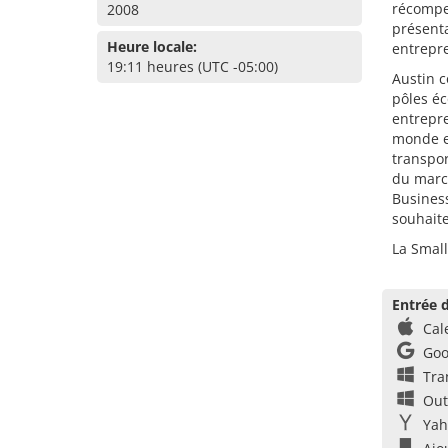
récompe
2008
présenta
Heure locale:
entrepre
19:11 heures (UTC -05:00)
Austin c
pôles éc
entrepre
monde en
transpor
du marc
Business
souhaite
La Small
Entrée d
Cal
Goo
Tra
Out
Yah