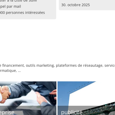
uter à la Liste de Suivi
30. octobre 2025
pel par mail
000 personnes intéressées
 financement, outils marketing, plateformes de réseautage, services
ormatique, …
eprise
publicité