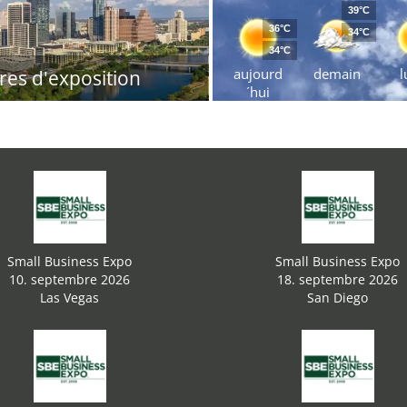
39°C
36°C
34°C
34°C
aujourd
demain
l
res d'exposition
´hui
Small Business Expo
Small Business Expo
10. septembre 2026
18. septembre 2026
Las Vegas
San Diego