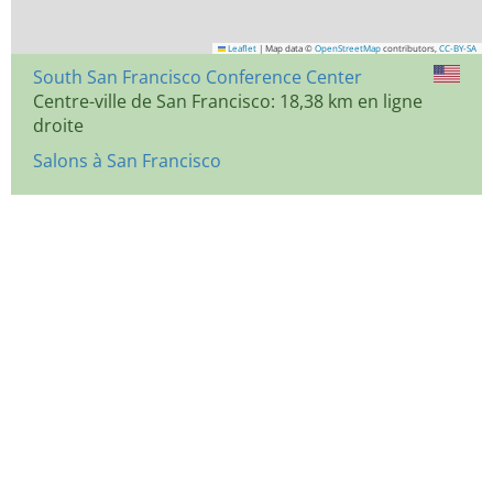
Leaflet
|
Map data ©
OpenStreetMap
contributors,
CC-BY-SA
South San Francisco Conference Center
Centre-ville de San Francisco: 18,38 km en ligne
droite
Salons à San Francisco