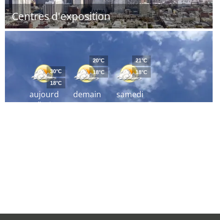
Centres d'exposition
20°C
21°C
30°C
18°C
18°C
18°C
aujourd
demain
samedi
´hui