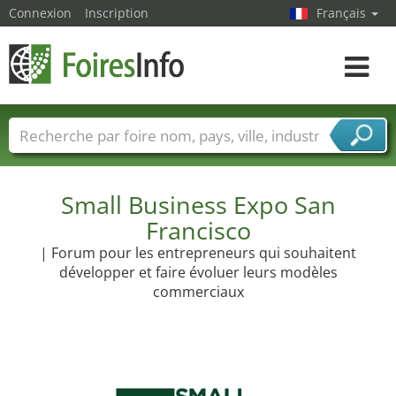
Connexion
Inscription
Français
Toggle
navigat
Foire noms
Pays
Villes
Secteurs de foire
Secteurs du fournisseur de services
Small Business Expo San
Francisco
| Forum pour les entrepreneurs qui souhaitent
développer et faire évoluer leurs modèles
commerciaux