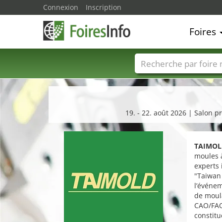
Connexion
Inscription
Foires
Foire noms
Pays
19. - 22. août 2026 | Salon p
TAIMOL
moules à
experts 
"Taiwan 
l’événem
de moula
CAO/FAO
constitu