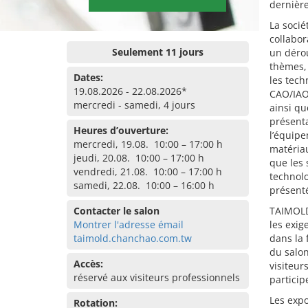
dernièr
La socié
collabor
Seulement 11 jours
un déro
thèmes, 
Dates:
les tech
19.08.2026 - 22.08.2026*
CAO/IAO/
mercredi - samedi, 4 jours
ainsi qu
présenta
Heures d’ouverture:
l’équipe
mercredi, 19.08. 10:00 – 17:00 h
matériau
jeudi, 20.08. 10:00 – 17:00 h
que les 
vendredi, 21.08. 10:00 – 17:00 h
technol
samedi, 22.08. 10:00 – 16:00 h
présent
Contacter le salon
TAIMOLD
Montrer l'adresse émail
les exi
taimold.chanchao.com.tw
dans la 
du salon
Accès:
visiteur
réservé aux visiteurs professionnels
particip
Les expo
Rotation: