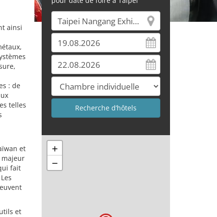
pour date de foire à Taipei
t ainsi
métaux,
systèmes
sure,
es : de
aux
es telles
s
+
aïwan et
e majeur
−
ui fait
 Les
peuvent
tils et