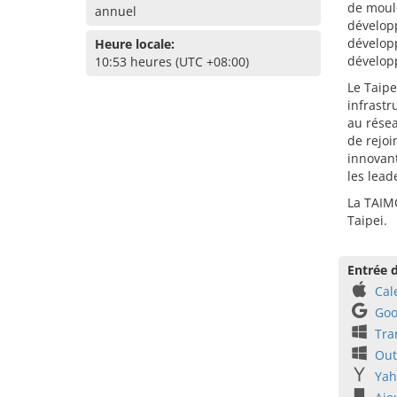
de moule
annuel
dévelop
développ
Heure locale:
développ
10:53 heures (UTC +08:00)
Le Taipe
infrastr
au résea
de rejoi
innovant
les lead
La TAIMO
Taipei.
Entrée d
Cal
Goo
Tra
Out
Yah