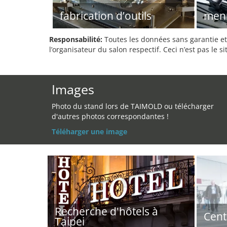
fabrication d’outils
menu
Responsabilité:
Toutes les données sans garantie et 
l’organisateur du salon respectif. Ceci n’est pas le sit
Images
Photo du stand lors de TAIMOLD ou télécharger
d'autres photos correspondantes !
Téléharger une image
Recherche d'hôtels à
Cent
Taipei