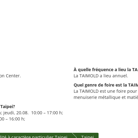
À quelle fréquence a lieu la 
on Center.
La TAIMOLD a lieu annuel.
Quel genre de foire est la TA
La TAIMOLD est une foire pour l
menuiserie métallique et matiè
Taipei?
 jeudi, 20.08. 10:00 – 17:00 h;
00 – 16:00 h;
ité à caractère particulier Taipei
Taipei