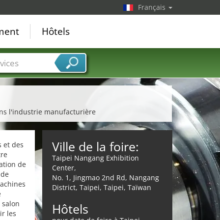
Français
ement
Hôtels
vices
ans l'industrie manufacturière
Ville de la foire:
s et des
tre
Taipei Nangang Exhibition
ation de
Center,
 de
No. 1, Jingmao 2nd Rd, Nangang
machines
District, Taipei, Taipei, Taïwan
e
 salon
Hôtels
r les