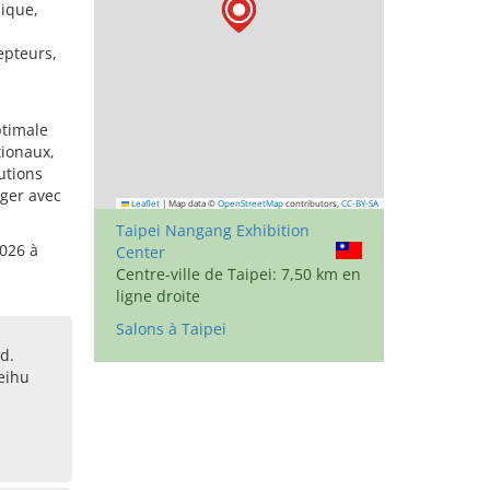
ique,
epteurs,
ptimale
tionaux,
utions
nger avec
Leaflet
|
Map data ©
OpenStreetMap
contributors,
CC-BY-SA
Taipei Nangang Exhibition
2026 à
Center
Centre-ville de Taipei: 7,50 km en
ligne droite
Salons à Taipei
d.
eihu