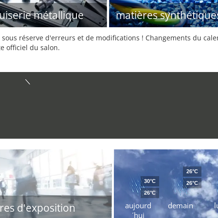
iserie métallique
matières synthétique
sous réserve d'erreurs et de modifications ! Changements du calend
e officiel du salon.
26°C
30°C
26°C
26°C
aujourd
demain
l
res d'exposition
´hui