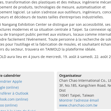
s, transformation des plastiques et des métaux, ingénierie mécan
pement de produits, technologies de mesure, automatisation et
ement logiciel. Le salon s’adresse aux outilleurs, ingénieurs, conc
eurs et décideurs de toutes tailles d’entreprises industrielles.
i Nangang Exhibition Center se distingue par son accessibilité, ses
uctures modernes et sa situation centrale à Taipei. Sa connexion o
u de transport public permet aux visiteurs, locaux comme interna
ndre facilement l’événement. Toute personne à la recherche de sol
es pour l’outillage et la fabrication de moules, et souhaitant écha
ers du secteur, trouvera en TAIMOLD la plateforme idéale.
LD aura lieu en 4 jours de mercredi, 19. août à samedi, 22. août 
e calendrier
Organisateur
Chan Chao International Co., Lt
endrier Apple
3F, No.185, Kangchien Road, N
gle (online)
Dist
nsférer à Outlook
10041 Taipei, Taïwan
look.com (online)
Montrer l'adresse émail
oo (online)
www.chanchao.com.tw