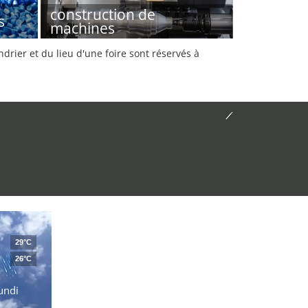
construction de
s
machines
rier et du lieu d'une foire sont réservés à
29°C
26°C
undi