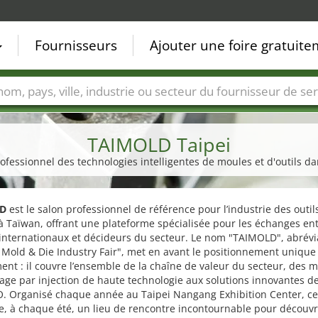
Fournisseurs
Ajouter une foire gratuit
Villes
Secteurs de foire
Secteurs du fournisseur de ser
TAIMOLD Taipei
rofessionnel des technologies intelligentes de moules et d'outils d
D
est le salon professionnel de référence pour l’industrie des outil
 Taïwan, offrant une plateforme spécialisée pour les échanges en
internationaux et décideurs du secteur. Le nom "TAIMOLD", abrévi
Mold & Die Industry Fair", met en avant le positionnement unique
ent : il couvre l’ensemble de la chaîne de valeur du secteur, des 
ge par injection de haute technologie aux solutions innovantes d
. Organisé chaque année au Taipei Nangang Exhibition Center, ce
e, à chaque été, un lieu de rencontre incontournable pour découvri