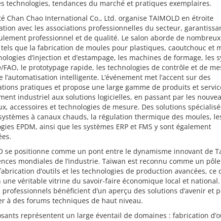
es technologies, tendances du marché et pratiques exemplaires.
té Chan Chao International Co., Ltd. organise TAIMOLD en étroite
ation avec les associations professionnelles du secteur, garantissan
ulement professionnel et de qualité. Le salon aborde de nombreux
tels que la fabrication de moules pour plastiques, caoutchouc et 
nologies d’injection et d’estampage, les machines de formage, les 
FAO, le prototypage rapide, les technologies de contrôle et de me
e l’automatisation intelligente. L’événement met l’accent sur des
tions pratiques et propose une large gamme de produits et servic
ment industriel aux solutions logicielles, en passant par les nouve
x, accessoires et technologies de mesure. Des solutions spécialisé
systèmes à canaux chauds, la régulation thermique des moules, le
ogies EPDM, ainsi que les systèmes ERP et FMS y sont également
ées.
 se positionne comme un pont entre le dynamisme innovant de T
gences mondiales de l’industrie. Taïwan est reconnu comme un pôl
fabrication d’outils et les technologies de production avancées, ce q
 une véritable vitrine du savoir-faire économique local et national.
s professionnels bénéficient d’un aperçu des solutions d’avenir et 
er à des forums techniques de haut niveau.
sants représentent un large éventail de domaines : fabrication d’ou