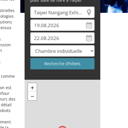
pour date de foire à Taipei
strielles
nologies
lutions
ocessus
s
ession
on
s
ré comme
+
on est
efour
−
teurs des
 détail
robots
siment
de la