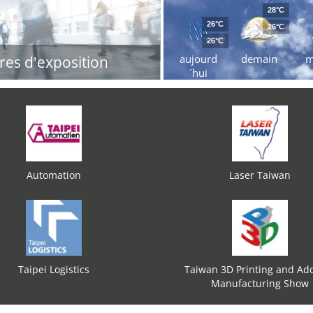
28°C
26°C
26°C
26°C
aujourd
demain
m
res d'exposition
´hui
Automation
Laser Taiwan
Taipei Logistics
Taiwan 3D Printing and Add
Manufacturing Show