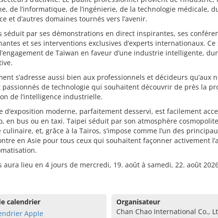
e, de l’informatique, de l’ingénierie, de la technologie médicale, d
 et d’autres domaines tournés vers l’avenir.
s séduit par ses démonstrations en direct inspirantes, ses confére
antes et ses interventions exclusives d’experts internationaux. Ce
l’engagement de Taïwan en faveur d’une industrie intelligente, dur
ive.
ent s’adresse aussi bien aux professionnels et décideurs qu’aux 
 passionnés de technologie qui souhaitent découvrir de près la p
on de l’intelligence industrielle.
e d’exposition moderne, parfaitement desservi, est facilement acce
, en bus ou en taxi. Taipei séduit par son atmosphère cosmopolite
é culinaire, et, grâce à la Tairos, s’impose comme l’un des principau
ntre en Asie pour tous ceux qui souhaitent façonner activement l’
omatisation.
s aura lieu en 4 jours de mercredi, 19. août à samedi, 22. août 202
e calendrier
Organisateur
Chan Chao International Co., Lt
endrier Apple