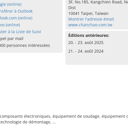
3F, No.185, Kangchien Road, N
gle (online)
Dist
nsférer à Outlook
10041 Taipei, Taïwan
look.com (online)
Montrer l'adresse émail
oo (online)
www.chanchao.com.tw
uter à la Liste de Suivi
Éditions antérieures:
pel par mail
20. - 23. août 2025
000 personnes intéressées
21. - 24. août 2024
 composants électroniques, équipement de soudage, équipement de 
 technologie de démontage, …