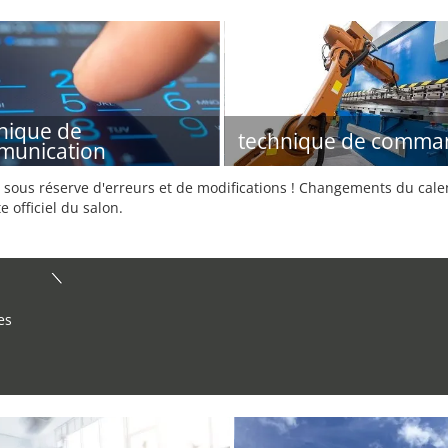
nique de
technique de comma
munication
sous réserve d'erreurs et de modifications ! Changements du calend
e officiel du salon.
es