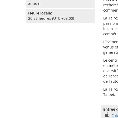
annuel
recherch
commerce
Heure locale:
La Tairo
20:53 heures (UTC +08:00)
passionn
incarne 
compétit
L’événem
venus et
générati
Le centr
en métro
diversit
de renco
de l’aut
La Tairo
Taipei.
Entrée d
Cal