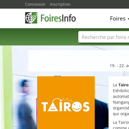
Connexion
Inscription
Foires
Foire noms
Pays
19. - 22. 
La
Tairo
Exhibiti
automat
Nangang 
organis
qui org
La Tairo
comme un