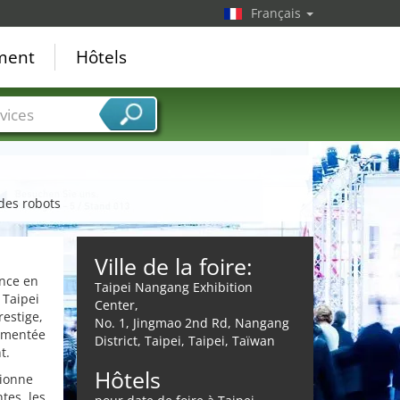
Français
ement
Hôtels
vices
 des robots
Ville de la foire:
n
ence en
Taipei Nangang Exhibition
 Taipei
Center,
estige,
No. 1, Jingmao 2nd Rd, Nangang
imentée
District, Taipei, Taipei, Taïwan
t.
Hôtels
tionne
tes, les