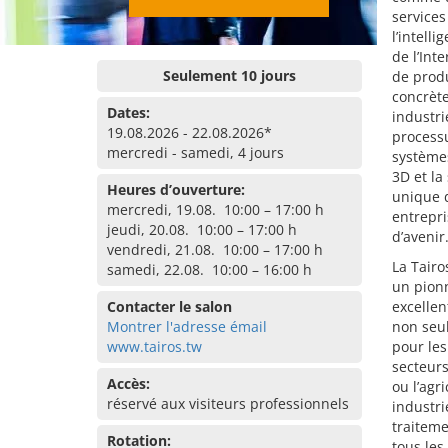
services
l’intell
de l’Int
Seulement 10 jours
de produ
concrète
Dates:
industri
19.08.2026 - 22.08.2026*
processu
mercredi - samedi, 4 jours
systèmes
3D et la
Heures d’ouverture:
unique d
mercredi, 19.08. 10:00 – 17:00 h
entrepri
jeudi, 20.08. 10:00 – 17:00 h
d’avenir
vendredi, 21.08. 10:00 – 17:00 h
La Tairo
samedi, 22.08. 10:00 – 16:00 h
un pionn
Contacter le salon
excellen
Montrer l'adresse émail
non seul
www.tairos.tw
pour les
secteurs
Accès:
ou l’agr
réservé aux visiteurs professionnels
industri
traiteme
Rotation:
tous les