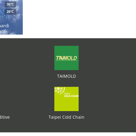
30°C
26°C
ardi
TAIMOLD
itive
Taipei Cold Chain