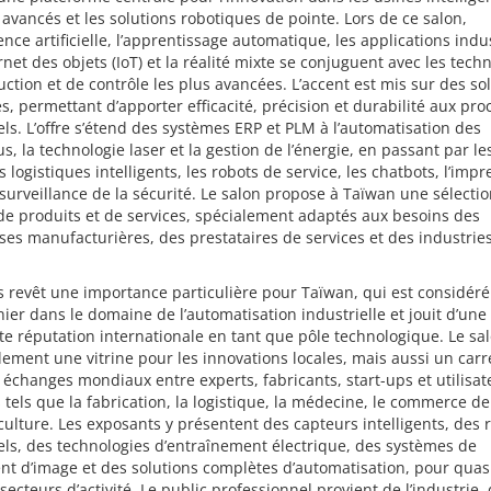
 avancés et les solutions robotiques de pointe. Lors de ce salon,
igence artificielle, l’apprentissage automatique, les applications indu
ernet des objets (IoT) et la réalité mixte se conjuguent avec les tech
ction et de contrôle les plus avancées. L’accent est mis sur des so
s, permettant d’apporter efficacité, précision et durabilité aux pr
els. L’offre s’étend des systèmes ERP et PLM à l’automatisation des
s, la technologie laser et la gestion de l’énergie, en passant par le
 logistiques intelligents, les robots de service, les chatbots, l’impr
 surveillance de la sécurité. Le salon propose à Taïwan une sélecti
e produits et de services, spécialement adaptés aux besoins des
ses manufacturières, des prestataires de services et des industrie
.
s revêt une importance particulière pour Taïwan, qui est considé
ier dans le domaine de l’automatisation industrielle et jouit d’une
te réputation internationale en tant que pôle technologique. Le sal
ement une vitrine pour les innovations locales, mais aussi un carr
 échanges mondiaux entre experts, fabricants, start-ups et utilisa
 tels que la fabrication, la logistique, la médecine, le commerce de
iculture. Les exposants y présentent des capteurs intelligents, des 
els, des technologies d’entraînement électrique, des systèmes de
nt d’image et des solutions complètes d’automatisation, pour qua
 secteurs d’activité. Le public professionnel provient de l’industrie, 