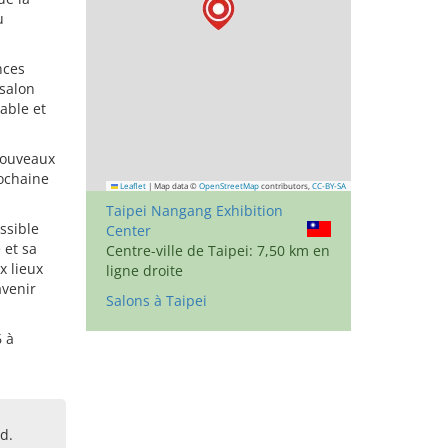
u
nces
 salon
able et
nouveaux
rochaine
Leaflet
|
Map data ©
OpenStreetMap
contributors,
CC-BY-SA
Taipei Nangang Exhibition
ssible
Center
 et sa
Centre-ville de Taipei: 7,50 km en
x lieux
ligne droite
avenir
Salons à Taipei
6 à
d.