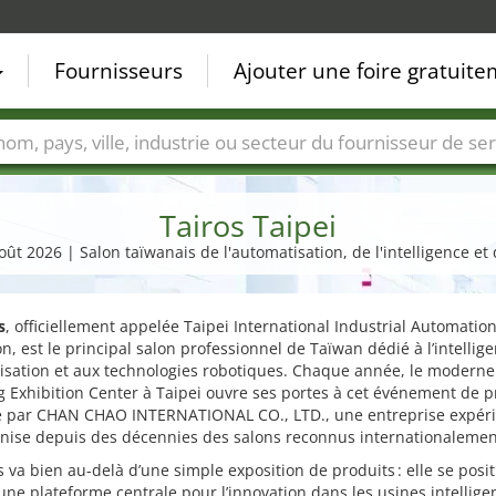
Fournisseurs
Ajouter une foire gratuit
Villes
Secteurs de foire
Secteurs du fournisseur de ser
Tairos Taipei
août 2026 | Salon taïwanais de l'automatisation, de l'intelligence et
s
, officiellement appelée Taipei International Industrial Automatio
on, est le principal salon professionnel de Taïwan dédié à l’intellig
isation et aux technologies robotiques. Chaque année, le moderne
Exhibition Center à Taipei ouvre ses portes à cet événement de pr
é par CHAN CHAO INTERNATIONAL CO., LTD., une entreprise expér
anise depuis des décennies des salons reconnus internationalemen
s va bien au-delà d’une simple exposition de produits : elle se posi
e plateforme centrale pour l’innovation dans les usines intelligen