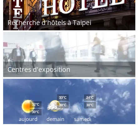
Recherche d'hôtels à Taipei
Centres d'exposition
33°C
24°C
32°C
30°C
30°C
30°C
aujourd
demain
samedi
´hui