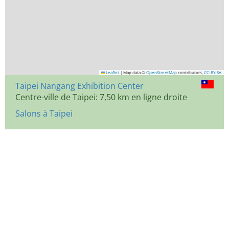
Leaflet
|
Map data ©
OpenStreetMap
contributors,
CC-BY-SA
Taipei Nangang Exhibition Center
Centre-ville de Taipei: 7,50 km en ligne droite
Salons à Taipei