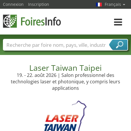
Connexion
Inscription
Français
Toggle
navigat
Foire noms
Pays
Villes
Secteurs de foire
Secteurs du fournisseur de services
Laser Taiwan Taipei
19. - 22. août 2026 | Salon professionnel des
technologies laser et photonique, y compris leurs
applications