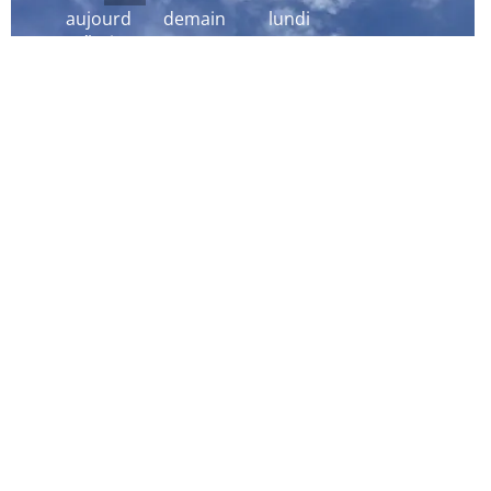
aujourd
demain
lundi
´hui