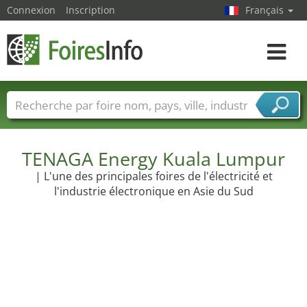
Connexion
Inscription
Français
Toggle
navigat
Foire noms
Pays
Villes
Secteurs de foire
Secteurs du fournisseur de services
TENAGA Energy Kuala Lumpur
| L'une des principales foires de l'électricité et
l'industrie électronique en Asie du Sud