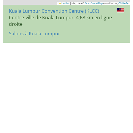
Leaflet
|
Map data ©
OpenStreetMap
contributors,
CC-BY-SA
Kuala Lumpur Convention Centre (KLCC)
Centre-ville de Kuala Lumpur: 4,68 km en ligne
droite
Salons à Kuala Lumpur