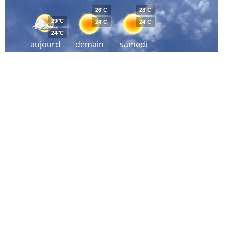
26°C
28°C
29°C
24°C
24°C
24°C
aujourd
demain
samedi
´hui