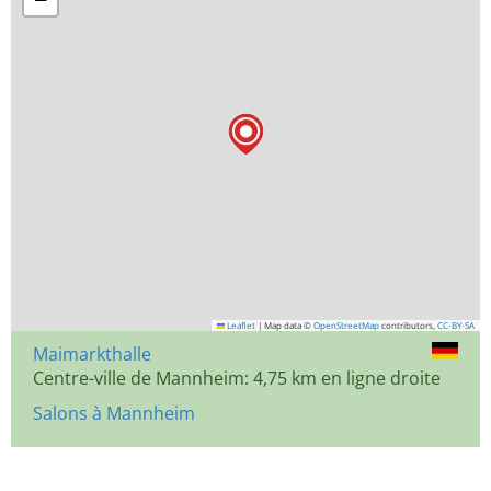
Leaflet
|
Map data ©
OpenStreetMap
contributors,
CC-BY-SA
Maimarkthalle
Centre-ville de Mannheim: 4,75 km en ligne droite
Salons à Mannheim