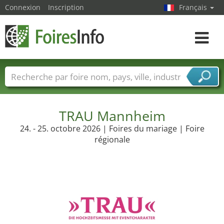
Connexion
Inscription
Français
Toggle
navigat
Foire noms
Pays
Villes
Secteurs de foire
Secteurs du fournisseur de services
TRAU Mannheim
24. - 25. octobre 2026 | Foires du mariage | Foire
régionale