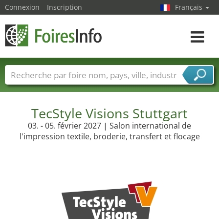
Connexion
Inscription
Français
Toggle
navigat
Foire noms
Pays
Villes
Secteurs de foire
Secteurs du fournisseur de services
TecStyle Visions Stuttgart
03. - 05. février 2027 | Salon international de
l'impression textile, broderie, transfert et flocage