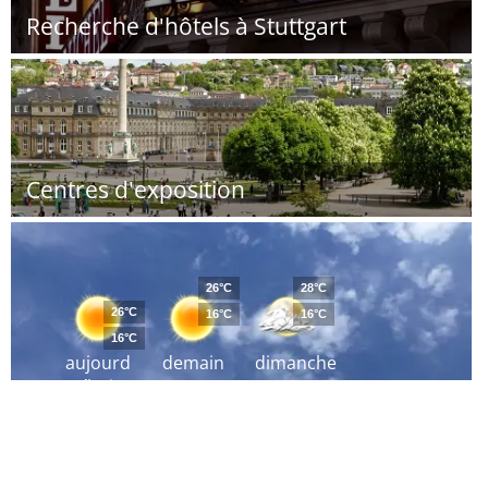
Recherche d'hôtels à Stuttgart
Centres d'exposition
26°C
28°C
26°C
16°C
16°C
16°C
aujourd
demain
dimanche
´hui