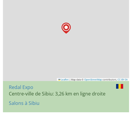
Leaflet
|
Map data ©
OpenStreetMap
contributors,
CC-BY-SA
Redal Expo
Centre-ville de Sibiu: 3,26 km en ligne droite
Salons à Sibiu