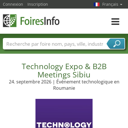
Connexion
Inscription
Français
Toggle
navigat
Foire noms
Pays
Villes
Secteurs de foire
Secteurs du fournisseur de services
Technology Expo & B2B
Meetings Sibiu
24. septembre 2026 | Événement technologique en
Roumanie