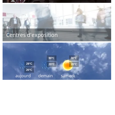
Centres d'exposition
30°C
30°C
29°C
20°C
20°C
20°C
aujourd
demain
samedi
´hui