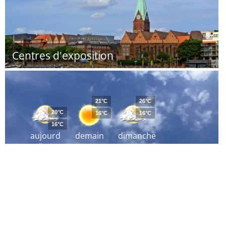
Centres d'exposition
21°C
26°C
20°C
16°C
16°C
16°C
aujourd
demain
dimanche
´hui