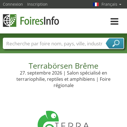
Connexion
Inscription
Français
Toggle
navigat
Foire noms
Pays
Villes
Secteurs de foire
Secteurs du fournisseur de services
Terrabörsen Brême
27. septembre 2026 | Salon spécialisé en
terrariophilie, reptiles et amphibiens | Foire
régionale