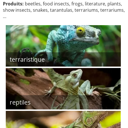
Produits:
beetles, food insects, frogs, literature, plants,
show insects, snakes, tarantulas, terrariums, terrariums,
…
terraristique
reptiles