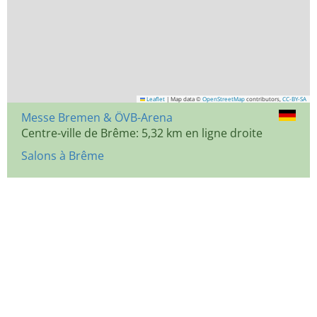
Leaflet
|
Map data ©
OpenStreetMap
contributors,
CC-BY-SA
Messe Bremen & ÖVB-Arena
Centre-ville de Brême: 5,32 km en ligne droite
Salons à Brême