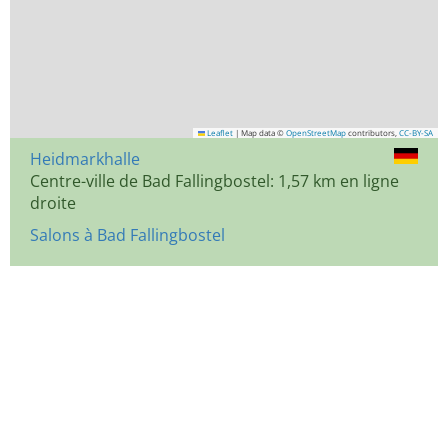
Leaflet
|
Map data ©
OpenStreetMap
contributors,
CC-BY-SA
Heidmarkhalle
Centre-ville de Bad Fallingbostel: 1,57 km en ligne
droite
Salons à Bad Fallingbostel