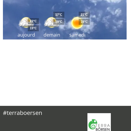
17°C
21°C
22°C
19°C
19°C
19°C
aujourd
demain
samedi
´hui
#terraboersen