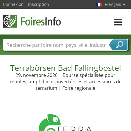
Connexion
Inscription
Français
Toggle
navigat
Foire noms
Pays
Villes
Secteurs de foire
Secteurs du fournisseur de services
Terrabörsen Bad Fallingbostel
29. novembre 2026 | Bourse spécialisée pour
reptiles, amphibiens, invertébrés et accessoires de
terrarium | Foire régionale