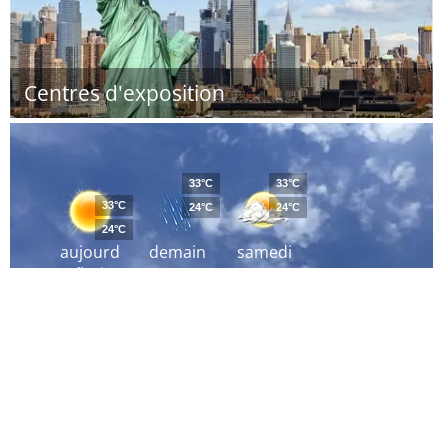
Centres d'exposition
33°C
33°C
33°C
24°C
24°C
24°C
aujourd
demain
samedi
´hui