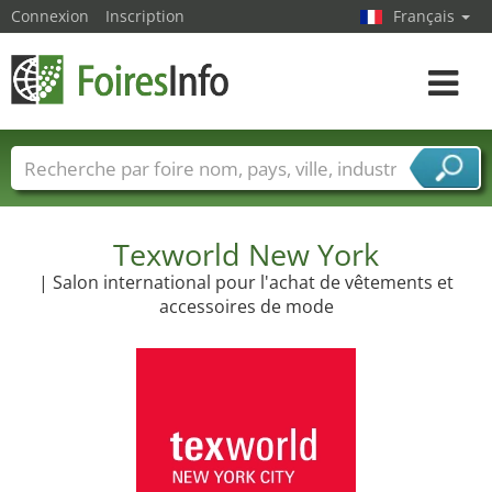
Connexion
Inscription
Français
Toggle
navigat
Foire noms
Pays
Villes
Secteurs de foire
Secteurs du fournisseur de services
Texworld New York
| Salon international pour l'achat de vêtements et
accessoires de mode