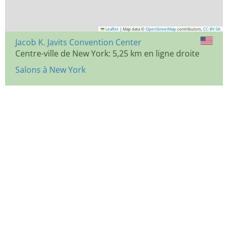
Leaflet
|
Map data ©
OpenStreetMap
contributors,
CC-BY-SA
Jacob K. Javits Convention Center
Centre-ville de New York: 5,25 km en ligne droite
Salons à New York